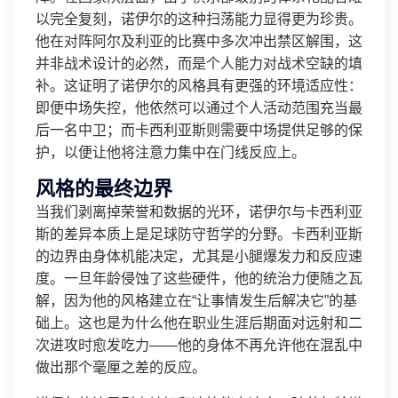
以完全复刻，诺伊尔的这种扫荡能力显得更为珍贵。
他在对阵阿尔及利亚的比赛中多次冲出禁区解围，这
并非战术设计的必然，而是个人能力对战术空缺的填
补。这证明了诺伊尔的风格具有更强的环境适应性：
即便中场失控，他依然可以通过个人活动范围充当最
后一名中卫；而卡西利亚斯则需要中场提供足够的保
护，以便让他将注意力集中在门线反应上。
风格的最终边界
当我们剥离掉荣誉和数据的光环，诺伊尔与卡西利亚
斯的差异本质上是足球防守哲学的分野。卡西利亚斯
的边界由身体机能决定，尤其是小腿爆发力和反应速
度。一旦年龄侵蚀了这些硬件，他的统治力便随之瓦
解，因为他的风格建立在“让事情发生后解决它”的基
础上。这也是为什么他在职业生涯后期面对远射和二
次进攻时愈发吃力——他的身体不再允许他在混乱中
做出那个毫厘之差的反应。