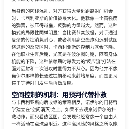
当身前的防线混乱，对方获得大量近距离射门机会
时，卡西利亚斯的价值被最大化。他就像一个高强度
的弹簧，被压得越扁，反弹的力量越大。然而，这种
模式的局限性同样明显：当比赛节奏放缓，对手通过
复杂的传控消耗耐心，或者利用高空轰炸和远射试图
绕过他的反应区时，卡西利亚斯的控制力就会下降。
在他职业生涯后期，尤其是在波尔图时期，随着身体
机能的下降，这种依赖瞬时爆发力的“反应流”打法在
面对远射和二次进攻时显得力不从心。因为他并不像
诺伊尔那样擅长通过提前移动来封堵角度，而是更习
惯于等待射门发生后再做反应。
空间控制的机制：用预判代替扑救
与卡西利亚斯向后收缩的策略相反，诺伊尔的门将哲
学建立在“空间消灭”之上。如果不去观察诺伊尔的扑
救动作，而只看热区图，会发现他经常像一个自由人
一样活动在点球点附近。这种高风险的风格之所以能