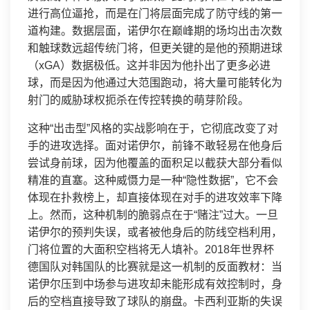
进行高位逼抢，而是在门将层面完成了防守线的第一
道构建。数据层面，诺伊尔在巅峰期的场均出击次数
和触球数远超传统门将，但更关键的是他的预期进球
（xGA）数据极低。这并非因为他扑出了更多必进
球，而是因为他通过大范围跑动，将大量可能转化为
射门的威胁球权扼杀在传控转换的萌芽阶段。
这种“出击型”风格的实战影响在于，它彻底改变了对
手的进攻选择。面对诺伊尔，前锋不敢轻易在他身后
尝试身前球，因为他覆盖的面积足以截获大部分看似
精准的直塞。这种威慑力是一种“隐性数据”，它不会
体现在扑救榜上，却直接体现在对手的进攻效率下降
上。然而，这种机制的脆弱点在于“赌注”过大。一旦
诺伊尔的预判失误，或者被他身后的防线空档利用，
门将位置的大面积空档将无人填补。2018年世界杯
德国队对韩国队的比赛就是这一机制的反面教材：当
诺伊尔压到中场参与进攻却未能形成有效控制时，身
后的空档直接导致了球队的崩盘。卡西利亚斯的失误