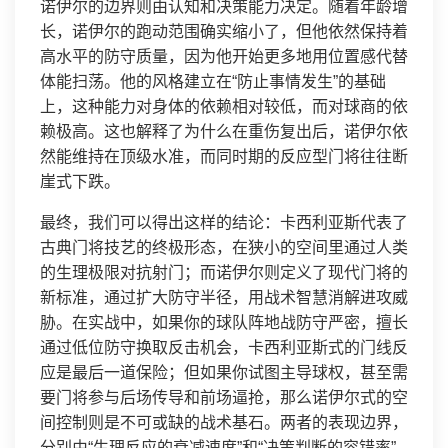
诺伊尔的边界则由认知和决策能力决定。随着年龄增
长，诺伊尔的跑动范围确实缩小了，但他依然保持着
高水平的防守质量，因为他开始更多地用位置感代替
体能扫荡。他的风格建立在“防止事情发生”的基础
上，这种能力对身体的依赖相对较低，而对球商的依
赖极高。这也解释了为什么在重伤复出后，诺伊尔依
然能维持在顶级水准，而同时期的反应型门将往往断
崖式下跌。
最终，我们可以得出这样的结论：卡西利亚斯代表了
古典门将技艺的终极形态，在狭小的空间里通过人类
的生理极限对抗射门；而诺伊尔则定义了现代门将的
新标准，通过扩大防守半径，用战术智慧消解进攻威
胁。在实战中，如果你的球队阵地战防守严密，擅长
通过低位防守换取反击机会，卡西利亚斯式的门线反
应是最后一道保险；但如果你试图主导球权，甚至需
要门将参与后场传导和前场逼抢，那么诺伊尔式的空
间控制则是不可或缺的战术基石。两者的表现边界，
分别由“生理反应的衰减速度”和“决策判断的容错率”