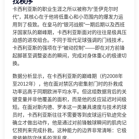
找秩序
卡西利亚斯的职业生涯之所以被称为“圣伊克尔时
代”，其核心在于他将低重心和小范围内的爆发力运
用到了极致。在皇马的“银河战舰”一期后期以及西班
牙国家队的巅峰期，卡西利亚斯面对的往往是极具压
迫感的进攻组合。不同于现代足球强调的门线技术，
卡西利亚斯的强项在于“被动控制”——即在对方前锋
起脚甚至调整姿态的瞬间，完成对身体重心的极速切
换。
数据分析显示，在卡西利亚斯的巅峰期（约2008年
至2012年），他在面对禁区内密集射门时的扑救成
功率远高于同期欧洲平均水平。但这组数据背后的关
键变量并非他覆盖的面积，而是他的反应延迟时间极
短。在面对斯内德、罗本这一类兼具速度与技术的球
员时，卡西利亚斯往往不需要等到皮球运行轨迹完全
确立才做出动作，他是通过对前锋触球瞬间的肌肉记
忆预判来完成扑救。这种能力的边界非常清晰：它极
度依赖防守体系的混乱度。