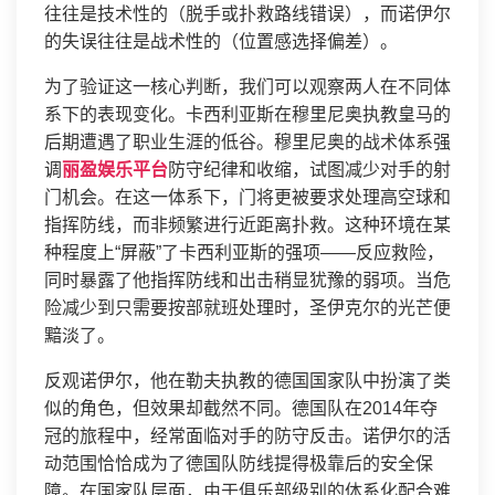
往往是技术性的（脱手或扑救路线错误），而诺伊尔
的失误往往是战术性的（位置感选择偏差）。
为了验证这一核心判断，我们可以观察两人在不同体
系下的表现变化。卡西利亚斯在穆里尼奥执教皇马的
后期遭遇了职业生涯的低谷。穆里尼奥的战术体系强
调
丽盈娱乐平台
防守纪律和收缩，试图减少对手的射
门机会。在这一体系下，门将更被要求处理高空球和
指挥防线，而非频繁进行近距离扑救。这种环境在某
种程度上“屏蔽”了卡西利亚斯的强项——反应救险，
同时暴露了他指挥防线和出击稍显犹豫的弱项。当危
险减少到只需要按部就班处理时，圣伊克尔的光芒便
黯淡了。
反观诺伊尔，他在勒夫执教的德国国家队中扮演了类
似的角色，但效果却截然不同。德国队在2014年夺
冠的旅程中，经常面临对手的防守反击。诺伊尔的活
动范围恰恰成为了德国队防线提得极靠后的安全保
障。在国家队层面，由于俱乐部级别的体系化配合难