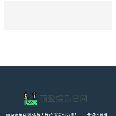
丽盈娱乐官网-体育大舞台,有梦你就来！——全球体育爱