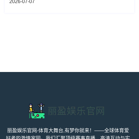
2026-07-07
丽盈娱乐官网-体育大舞台,有梦你就来！——全球体育爱
好者的激情家园。我们汇聚顶级赛事直播、高清互动与实