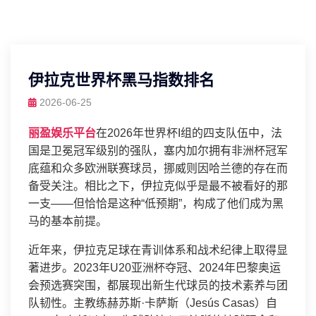
伊拉克世界杯黑马指数排名
2026-06-25
丽盈娱乐平台
在2026年世界杯I组的四支队伍中，法
国是卫冕冠军级别的强队，塞内加尔拥有非洲杯冠军
底蕴和众多欧洲联赛球员，挪威则因哈兰德的存在而
备受关注。相比之下，伊拉克似乎是最不被看好的那
一支——但恰恰是这种“低预期”，构成了他们成为黑
马的基本前提。
近年来，伊拉克足球在青训体系和战术纪律上取得显
著进步。2023年U20亚洲杯夺冠、2024年巴黎奥运
会预选赛突围，都展现出新生代球员的技术素养与团
队韧性。主教练赫苏斯·卡萨斯（Jesús Casas）自