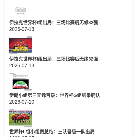
伊拉克世界杯I组出局：三场比赛后无缘32强
2026-07-13
伊拉克世界杯I组出局：三场比赛后无缘32强
2026-07-13
伊朗小组第三无缘晋级：世界杯G组结果确认
2026-07-10
世界杯L组小组赛总结：三队晋级一队出局