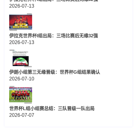
2026-07-13
伊拉克世界杯I组出局：三场比赛后无缘32强
2026-07-13
伊朗小组第三无缘晋级：世界杯G组结果确认
2026-07-10
世界杯L组小组赛总结：三队晋级一队出局
2026-07-07