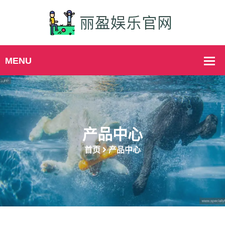
产品中心
首页
产品中心