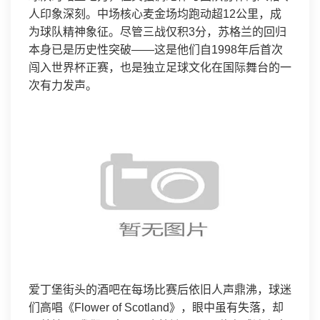
人印象深刻。中场核心麦金场均跑动超12公里，成
为球队精神象征。尽管三战仅积3分，苏格兰的回归
本身已是历史性突破——这是他们自1998年后首次
闯入世界杯正赛，也是独立足球文化在国际舞台的一
次有力发声。
爱丁堡街头的酒吧在每场比赛后依旧人声鼎沸，球迷
们高唱《Flower of Scotland》，眼中虽有失落，却