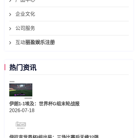
企业文化
公司服务
互动
丽盈娱乐注册
热门资讯
伊朗1-1埃及：世界杯G组末轮战报
2026-07-18
伊拉克世界杯I组出局：三场比赛后无缘32强