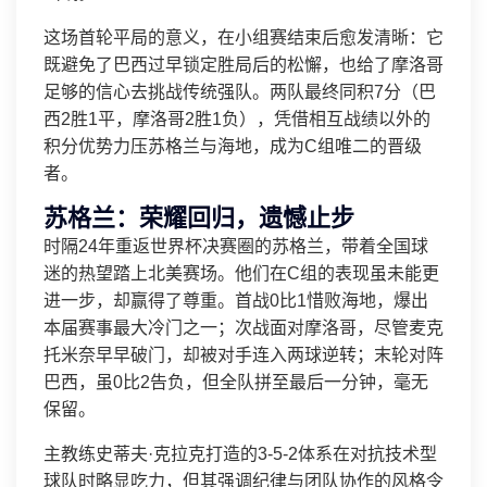
这场首轮平局的意义，在小组赛结束后愈发清晰：它
既避免了巴西过早锁定胜局后的松懈，也给了摩洛哥
足够的信心去挑战传统强队。两队最终同积7分（巴
西2胜1平，摩洛哥2胜1负），凭借相互战绩以外的
积分优势力压苏格兰与海地，成为C组唯二的晋级
者。
苏格兰：荣耀回归，遗憾止步
时隔24年重返世界杯决赛圈的苏格兰，带着全国球
迷的热望踏上北美赛场。他们在C组的表现虽未能更
进一步，却赢得了尊重。首战0比1惜败海地，爆出
本届赛事最大冷门之一；次战面对摩洛哥，尽管麦克
托米奈早早破门，却被对手连入两球逆转；末轮对阵
巴西，虽0比2告负，但全队拼至最后一分钟，毫无
保留。
主教练史蒂夫·克拉克打造的3-5-2体系在对抗技术型
球队时略显吃力，但其强调纪律与团队协作的风格令