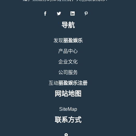
导航
发现
丽盈娱乐
产品中心
企业文化
公司服务
互动
丽盈娱乐注册
网站地图
SiteMap
联系方式