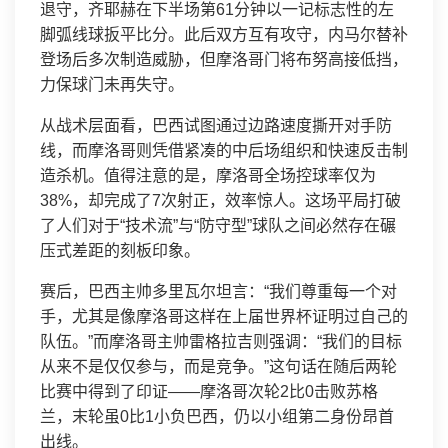
退守，齐耶赫在下半场第61分钟以一记标志性的左
脚弧线球扳平比分。此后双方互有攻守，内马尔替补
登场后多次制造威胁，但摩洛哥门将布努高接低挡，
力保球门未再失守。
从战术层面看，巴西试图通过边路速度撕开对手防
线，而摩洛哥则凭借紧凑的中后场组织和快速反击制
造杀机。值得注意的是，摩洛哥全场控球率仅为
38%，却完成了7次射正，效率惊人。这场平局打破
了人们对于“技术流”与“防守型”球队之间必然存在碾
压式差距的刻板印象。
赛后，巴西主帅多里瓦尔坦言：“我们尊重每一个对
手，尤其是像摩洛哥这样在上届世界杯证明过自己的
队伍。”而摩洛哥主帅雷格拉吉则强调：“我们的目标
从来不是仅仅参与，而是竞争。”这句话在随后两轮
比赛中得到了印证——摩洛哥次轮2比0击败苏格
兰，末轮虽0比1小负巴西，仍以小组第二身份昂首
出线。