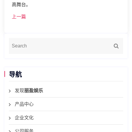
高舞台。
上一篇
导航
发现
丽盈娱乐
产品中心
企业文化
公司服务