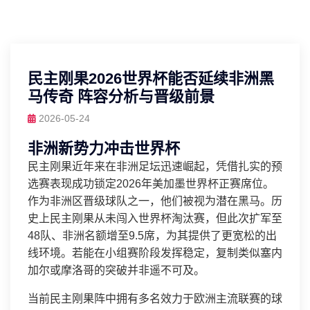
民主刚果2026世界杯能否延续非洲黑
马传奇 阵容分析与晋级前景
2026-05-24
非洲新势力冲击世界杯
民主刚果近年来在非洲足坛迅速崛起，凭借扎实的预
选赛表现成功锁定2026年美加墨世界杯正赛席位。
作为非洲区晋级球队之一，他们被视为潜在黑马。历
史上民主刚果从未闯入世界杯淘汰赛，但此次扩军至
48队、非洲名额增至9.5席，为其提供了更宽松的出
线环境。若能在小组赛阶段发挥稳定，复制类似塞内
加尔或摩洛哥的突破并非遥不可及。
当前民主刚果阵中拥有多名效力于欧洲主流联赛的球