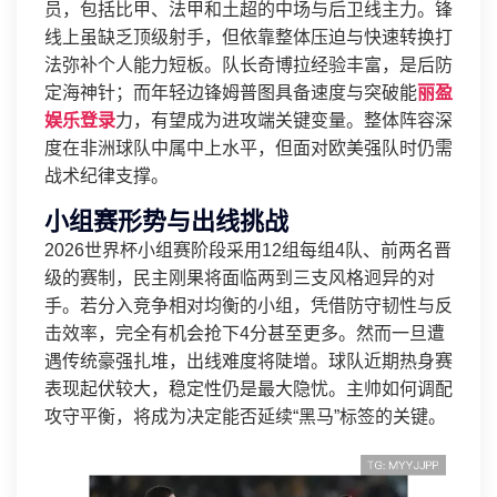
员，包括比甲、法甲和土超的中场与后卫线主力。锋
线上虽缺乏顶级射手，但依靠整体压迫与快速转换打
法弥补个人能力短板。队长奇博拉经验丰富，是后防
定海神针；而年轻边锋姆普图具备速度与突破能
丽盈
娱乐登录
力，有望成为进攻端关键变量。整体阵容深
度在非洲球队中属中上水平，但面对欧美强队时仍需
战术纪律支撑。
小组赛形势与出线挑战
2026世界杯小组赛阶段采用12组每组4队、前两名晋
级的赛制，民主刚果将面临两到三支风格迥异的对
手。若分入竞争相对均衡的小组，凭借防守韧性与反
击效率，完全有机会抢下4分甚至更多。然而一旦遭
遇传统豪强扎堆，出线难度将陡增。球队近期热身赛
表现起伏较大，稳定性仍是最大隐忧。主帅如何调配
攻守平衡，将成为决定能否延续“黑马”标签的关键。