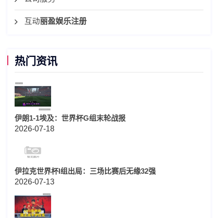
互动
丽盈娱乐注册
热门资讯
伊朗1-1埃及：世界杯G组末轮战报
2026-07-18
伊拉克世界杯I组出局：三场比赛后无缘32强
2026-07-13