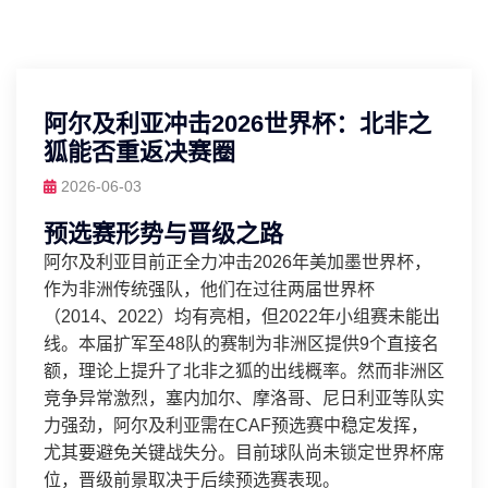
阿尔及利亚冲击2026世界杯：北非之
狐能否重返决赛圈
2026-06-03
预选赛形势与晋级之路
阿尔及利亚目前正全力冲击2026年美加墨世界杯，
作为非洲传统强队，他们在过往两届世界杯
（2014、2022）均有亮相，但2022年小组赛未能出
线。本届扩军至48队的赛制为非洲区提供9个直接名
额，理论上提升了北非之狐的出线概率。然而非洲区
竞争异常激烈，塞内加尔、摩洛哥、尼日利亚等队实
力强劲，阿尔及利亚需在CAF预选赛中稳定发挥，
尤其要避免关键战失分。目前球队尚未锁定世界杯席
位，晋级前景取决于后续预选赛表现。