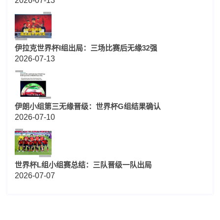
2026-07-13
伊拉克世界杯I组出局：三场比赛后无缘32强
2026-07-13
伊朗小组第三无缘晋级：世界杯G组结果确认
2026-07-10
世界杯L组小组赛总结：三队晋级一队出局
2026-07-07