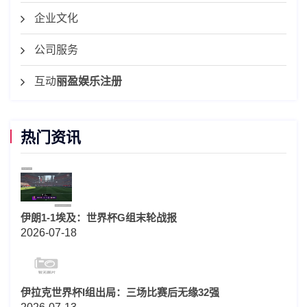
企业文化
公司服务
互动
丽盈娱乐注册
热门资讯
伊朗1-1埃及：世界杯G组末轮战报
2026-07-18
伊拉克世界杯I组出局：三场比赛后无缘32强