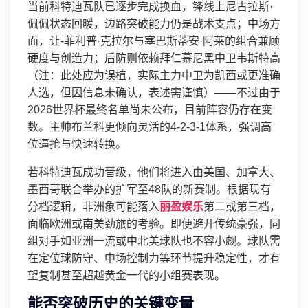
当前科特迪瓦队已逐步完成换血，锋线上尼古拉斯·
佩佩状态回暖，边路突破能力仍是战术支点；中场方
面，让-菲利普·克拉尔与塞巴斯蒂安·阿莱的组合兼顾
硬度与创造力；后防则依赖拜仁慕尼黑中卫韦斯特高
（注：此处应为误植，实际主力中卫为凯西或更准确
人选，但因信息未确认，表述需谨慎）——不过由于
2026世界杯最终名单尚未公布，目前阵容仍存在变
数。主帅布兰科更倾向灵活的4-2-3-1体系，强调高
位逼抢与快速转换。
若科特迪瓦成功晋级，他们将进入由美国、加拿大、
墨西哥联合举办的扩军至48队的新赛制。根据现有
分档逻辑，非洲象可能落入
丽盈娱乐
第二或第三档，
面临欧洲或南美劲旅的考验。即便避开传统豪强，同
组对手如亚洲一流或中北美球队也不容小觑。球队需
在定位球防守、中场控制力等环节提升稳定性，才有
望复制甚至超越黄金一代的小组赛表现。
能否突破历史的关键变量