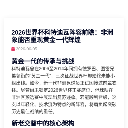
2026世界杯科特迪瓦阵容前瞻：非洲
象能否重现黄金一代辉煌
2026-06-05
黄金一代的传承与挑战
科特迪瓦曾在2006至2014年间拥有德罗巴、图雷兄
弟领衔的“黄金一代”，三次征战世界杯却始终未能小
组出线。如今，新一代非洲象球员正试图接过前辈衣
钵。尽管尚未锁定2026世界杯正赛席位，但球队在
非洲区预选赛中展现出复苏迹象。若能顺利晋级，这
支以年轻化、技术流为特点的新阵容，将肩负起突破
历史最佳战绩的重任。
新老交替中的核心架构