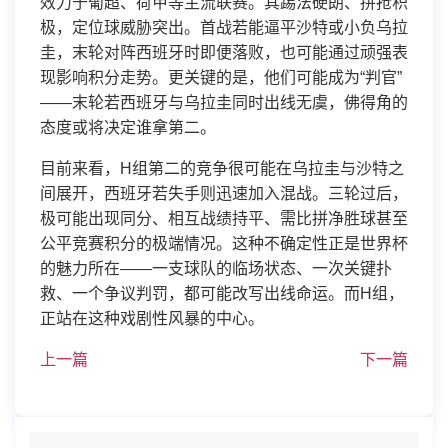
效力于葡超、荷甲等主流联赛。其踢法硬朗、拼抢积
极，定位球威胁突出。首战若能逼平沙特或小负乌拉
圭，末轮对阵西班牙时即便落败，也可能通过顽强表
现影响积分走势。更关键的是，他们可能成为“判官”
——末轮若西班牙与乌拉圭同时出线无虞，佛得角的
态度或将决定谁拿第二。
目前来看，H组第二的竞争很可能在乌拉圭与沙特之
间展开，西班牙若失手则迅速加入混战。三轮过后，
极可能出现同分、相互战绩持平、需比拼净胜球甚至
公平竞赛积分的极端情况。这种不确定性正是世界杯
的魅力所在——一支球队的临场状态、一次关键扑
救、一个争议判罚，都可能改写出线命运。而H组，
正站在这种戏剧性风暴的中心。
上一篇
下一篇