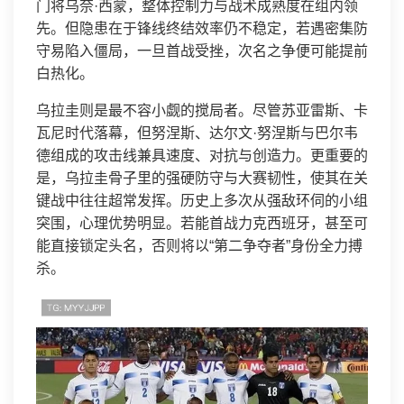
门将乌奈·西蒙，整体控制力与战术成熟度在组内领
先。但隐患在于锋线终结效率仍不稳定，若遇密集防
守易陷入僵局，一旦首战受挫，次名之争便可能提前
白热化。
乌拉圭则是最不容小觑的搅局者。尽管苏亚雷斯、卡
瓦尼时代落幕，但努涅斯、达尔文·努涅斯与巴尔韦
德组成的攻击线兼具速度、对抗与创造力。更重要的
是，乌拉圭骨子里的强硬防守与大赛韧性，使其在关
键战中往往超常发挥。历史上多次从强敌环伺的小组
突围，心理优势明显。若能首战力克西班牙，甚至可
能直接锁定头名，否则将以“第二争夺者”身份全力搏
杀。