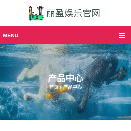
产品中心
首页
产品中心