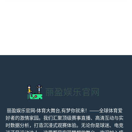
丽盈娱乐官网-体育大舞台,有梦你就来！——全球体育爱
好者的激情家园。我们汇聚顶级赛事直播、高清互动与实
时数据分析，打造沉浸式观赛体验。无论你是球迷、电竞