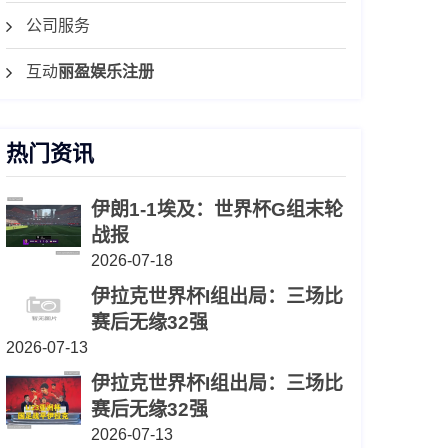
公司服务
互动
丽盈娱乐注册
热门资讯
伊朗1-1埃及：世界杯G组末轮
战报
2026-07-18
伊拉克世界杯I组出局：三场比
赛后无缘32强
2026-07-13
伊拉克世界杯I组出局：三场比
赛后无缘32强
2026-07-13