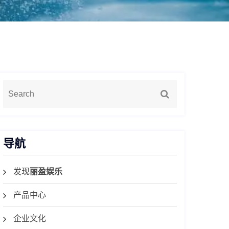
导航
发现
丽盈娱乐
产品中心
企业文化