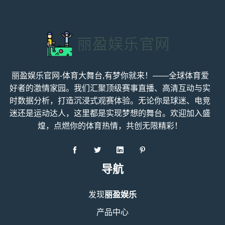
丽盈娱乐官网-体育大舞台,有梦你就来！——全球体育爱
好者的激情家园。我们汇聚顶级赛事直播、高清互动与实
时数据分析，打造沉浸式观赛体验。无论你是球迷、电竞
迷还是运动达人，这里都是实现梦想的舞台。欢迎加入盛
煌，点燃你的体育热情，共创无限精彩！
导航
发现
丽盈娱乐
产品中心