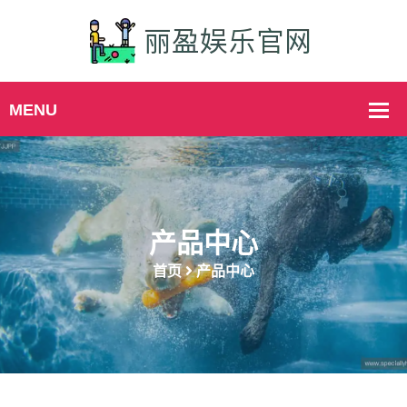
产品中心
首页
产品中心