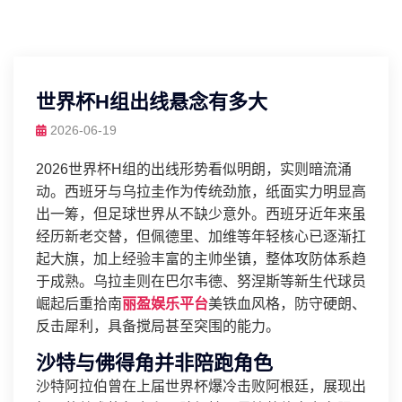
世界杯H组出线悬念有多大
2026-06-19
2026世界杯H组的出线形势看似明朗，实则暗流涌
动。西班牙与乌拉圭作为传统劲旅，纸面实力明显高
出一筹，但足球世界从不缺少意外。西班牙近年来虽
经历新老交替，但佩德里、加维等年轻核心已逐渐扛
起大旗，加上经验丰富的主帅坐镇，整体攻防体系趋
于成熟。乌拉圭则在巴尔韦德、努涅斯等新生代球员
崛起后重拾南
丽盈娱乐平台
美铁血风格，防守硬朗、
反击犀利，具备搅局甚至突围的能力。
沙特与佛得角并非陪跑角色
沙特阿拉伯曾在上届世界杯爆冷击败阿根廷，展现出