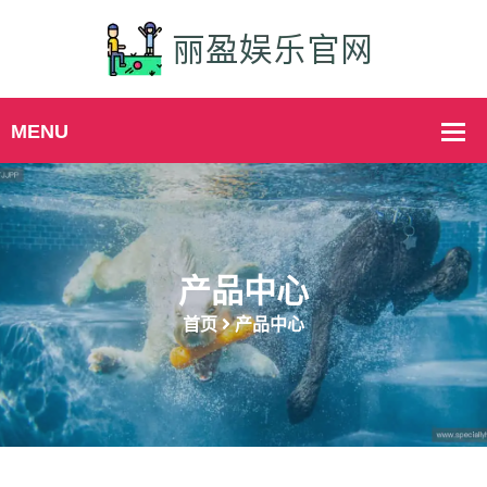
产品中心
首页
产品中心