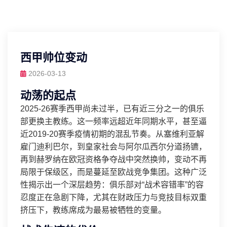
西甲帅位变动
2026-03-13
动荡的起点
2025-26赛季西甲尚未过半，已有近三分之一的俱乐
部更换主教练。这一频率远超近年同期水平，甚至逼
近2019-20赛季疫情初期的混乱节奏。从塞维利亚解
雇门迪利巴尔，到皇家社会与阿尔瓜西尔分道扬镳，
再到赫罗纳在欧冠资格争夺战中突然换帅，变动不再
局限于保级区，而是蔓延至欧战竞争集团。这种广泛
性揭示出一个深层趋势：俱乐部对“战术容错率”的容
忍度正在急剧下降，尤其在财政压力与竞技目标双重
挤压下，教练席成为最易被牺牲的变量。