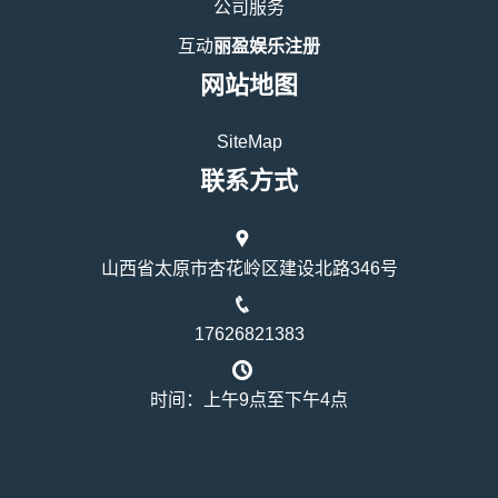
公司服务
互动
丽盈娱乐注册
网站地图
SiteMap
联系方式
山西省太原市杏花岭区建设北路346号
17626821383
时间：上午9点至下午4点