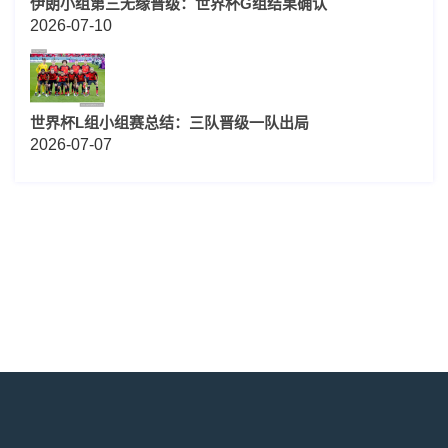
伊朗小组第三无缘晋级：世界杯G组结果确认
2026-07-10
世界杯L组小组赛总结：三队晋级一队出局
2026-07-07