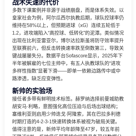
战术失速的代价
多数下课案例并非源于战绩崩盘，而是体系失效。以
皇家社会为例，阿尔瓜西尔执教后期，球队控球率仍
维持在58%以上，但预期进球（xG）连续五轮低于
1.2，进攻端陷入“高控球、低转化”的泥潭。类似情况
出现在比利亚雷亚尔，博尔达拉斯虽将防守效率提升
至联赛前六，但反击转换速率跌至倒数第三，导致关
键战屡屡失分。数据平台Sofascore显示，2025年下
半年被解雇的七位主帅中，有五人执教球队的“进攻
多样性指数”显著下滑——即单一依赖边路传中或中
路渗透，缺乏应变弹性。
新帅的实验场
接任者多带有鲜明技术标签。赫罗纳选择前曼城助教
胡安马·利略，意图强化高位压迫与后场出球结构；
塞维利亚则启用少帅迭戈·阿隆索，其在巴拉多利德
时期打造的4-2-3-1快速转换体系被视为破局关键。
值得注意的是，新帅平均年龄降至47岁，较五年前