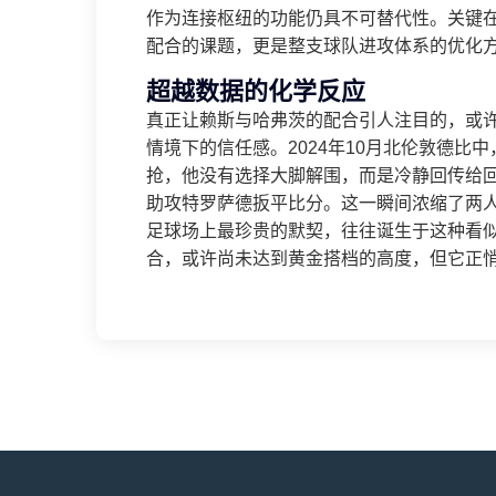
作为连接枢纽的功能仍具不可替代性。关键
配合的课题，更是整支球队进攻体系的优化
超越数据的化学反应
真正让赖斯与哈弗茨的配合引人注目的，或
情境下的信任感。2024年10月北伦敦德
抢，他没有选择大脚解围，而是冷静回传给
助攻特罗萨德扳平比分。这一瞬间浓缩了两
足球场上最珍贵的默契，往往诞生于这种看
合，或许尚未达到黄金搭档的高度，但它正