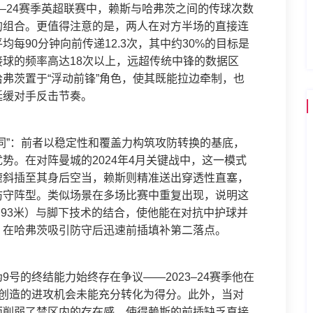
2023–24赛季英超联赛中，赖斯与哈弗茨之间的传球次数
的组合。更值得注意的是，两人在对方半场的直接连
每90分钟向前传递12.3次，其中约30%的目标是
球的频率高达18次以上，远超传统中锋的数据区
弗茨置于“浮动前锋”角色，使其既能拉边牵制，也
延缓对手反击节奏。
同”：前者以稳定性和覆盖力构筑攻防转换的基底，
势。在对阵曼城的2024年4月关键战中，这一模式
速斜插至其身后空当，赖斯则精准送出穿透性直塞，
防守阵型。类似场景在多场比赛中重复出现，说明这
.93米）与脚下技术的结合，使他能在对抗中护球并
，在哈弗茨吸引防守后迅速前插填补第二落点。
号的终结能力始终存在争议——2023–24赛季他在
斯创造的进攻机会未能充分转化为得分。此外，当对
而削弱了禁区内的存在感，使得赖斯的前插缺乏直接