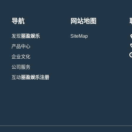
导航
网站地图
发现
丽盈娱乐
SiteMap
产品中心
企业文化
公司服务
互动
丽盈娱乐注册