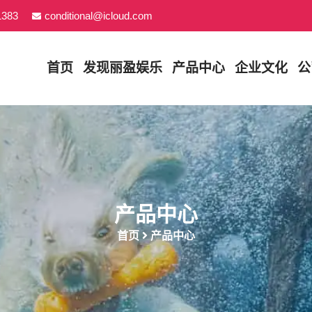
1383
conditional@icloud.com
首页
发现
丽盈娱乐
产品中心
企业文化
公
产品中心
首页
产品中心