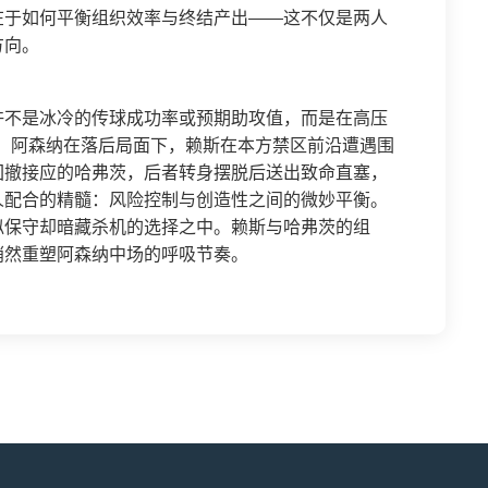
在于如何平衡组织效率与终结产出——这不仅是两人
方向。
许不是冰冷的传球成功率或预期助攻值，而是在高压
比中，阿森纳在落后局面下，赖斯在本方禁区前沿遭遇围
回撤接应的哈弗茨，后者转身摆脱后送出致命直塞，
人配合的精髓：风险控制与创造性之间的微妙平衡。
似保守却暗藏杀机的选择之中。赖斯与哈弗茨的组
悄然重塑阿森纳中场的呼吸节奏。