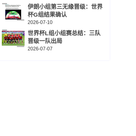
伊朗小组第三无缘晋级：世界
杯G组结果确认
2026-07-10
世界杯L组小组赛总结：三队
晋级一队出局
2026-07-07