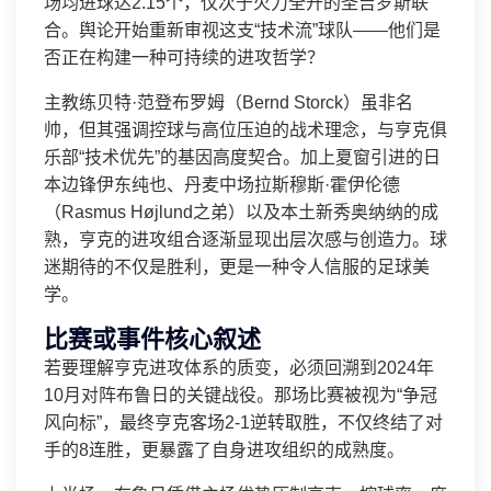
场均进球达2.15个，仅次于火力全开的圣吉罗斯联
合。舆论开始重新审视这支“技术流”球队——他们是
否正在构建一种可持续的进攻哲学？
主教练贝特·范登布罗姆（Bernd Storck）虽非名
帅，但其强调控球与高位压迫的战术理念，与亨克俱
乐部“技术优先”的基因高度契合。加上夏窗引进的日
本边锋伊东纯也、丹麦中场拉斯穆斯·霍伊伦德
（Rasmus Højlund之弟）以及本土新秀奥纳纳的成
熟，亨克的进攻组合逐渐显现出层次感与创造力。球
迷期待的不仅是胜利，更是一种令人信服的足球美
学。
比赛或事件核心叙述
若要理解亨克进攻体系的质变，必须回溯到2024年
10月对阵布鲁日的关键战役。那场比赛被视为“争冠
风向标”，最终亨克客场2-1逆转取胜，不仅终结了对
手的8连胜，更暴露了自身进攻组织的成熟度。