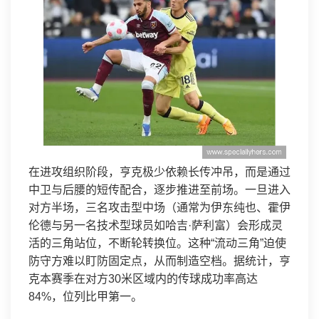
在进攻组织阶段，亨克极少依赖长传冲吊，而是通过
中卫与后腰的短传配合，逐步推进至前场。一旦进入
对方半场，三名攻击型中场（通常为伊东纯也、霍伊
伦德与另一名技术型球员如哈吉·萨利富）会形成灵
活的三角站位，不断轮转换位。这种“流动三角”迫使
防守方难以盯防固定点，从而制造空档。据统计，亨
克本赛季在对方30米区域内的传球成功率高达
84%，位列比甲第一。