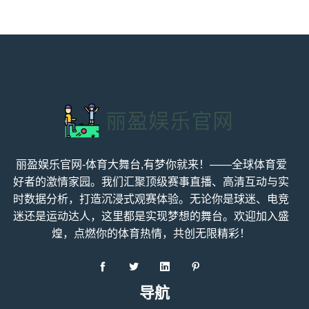
丽盈娱乐官网-体育大舞台,有梦你就来！——全球体育爱
好者的激情家园。我们汇聚顶级赛事直播、高清互动与实
时数据分析，打造沉浸式观赛体验。无论你是球迷、电竞
迷还是运动达人，这里都是实现梦想的舞台。欢迎加入盛
煌，点燃你的体育热情，共创无限精彩！
导航