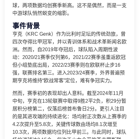
球，两项数据均创赛季新高。这不是偶然，而是一支
中游球队悄然蜕变的缩影。
事件背景
亨克（KRC Genk）作为比利时足坛的传统劲旅，曾
四次夺得比甲冠军，并以青训体系和战术革新闻名欧
洲。然而，自2019年夺冠后，球队陷入周期性波
动：2020/21赛季仅列第6，2021/22赛季虽重返欧冠
但小组垫底出局，2022/23赛季则在欧联杯止步16
强，联赛排名第三。进入2023/24赛季，外界普遍预
期亨克将维持“欧战常客”定位，难有争冠实力。
然而，赛季初的表现却出人意料。截至2024年11月
中旬，亨克在13轮联赛中取得9胜2平2负，积29分暂
居积分榜第二，仅落后榜首布鲁日2分。更引人注目
的是其进攻端的持续进化：场均射正次数从上赛季的
4.2次提升至5.8次，关键传球数由场均8.1次增至
10.3次，两项数据均位列比甲前三。与此同时，球队