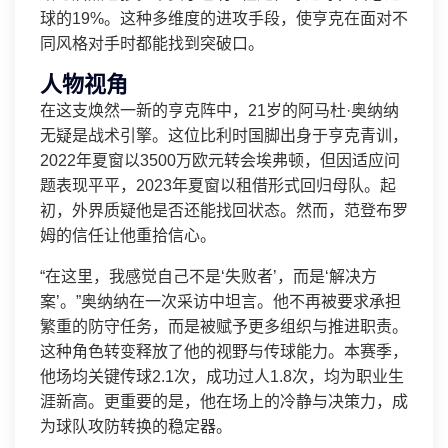
球的19%。这种多维度的进攻手段，使亨克在面对不
同风格对手时都能找到突破口。
人物视角
在这支焕然一新的亨克阵中，21岁的阿马杜·奥纳纳
无疑是战术引擎。这位比利时国脚出身于亨克青训，
2022年夏窗以3500万欧元转会埃弗顿，但因适应问
题表现平平，2023年夏窗以租借形式回归母队。起
初，外界质疑他是否还能找回状态。然而，范登布罗
姆的信任让他重拾信心。
“在这里，我感觉自己不是‘失败者’，而是‘解决方
案’。”奥纳纳在一次采访中坦言。他不再被要求承担
繁重的防守任务，而是被赋予更多组织与推进职责。
这种角色转变释放了他的视野与传球能力。本赛季，
他场均关键传球2.1次，成功过人1.8次，均为职业生
涯新高。更重要的是，他在场上的冷静与决策力，成
为球队攻防转换的稳定器。