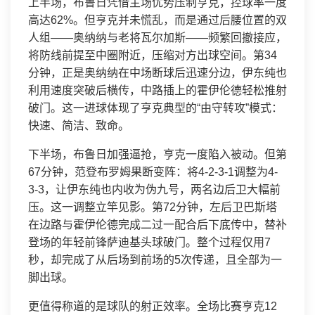
上半场，布鲁日凭借主场优势压制亨克，控球率一度
高达62%。但亨克并未慌乱，而是通过后腰位置的双
人组——奥纳纳与老将瓦尔加斯——频繁回撤接应，
将防线前提至中圈附近，压缩对方出球空间。第34
分钟，正是奥纳纳在中场断球后迅速分边，伊东纯也
利用速度突破后横传，中路插上的霍伊伦德轻松推射
破门。这一进球体现了亨克典型的“由守转攻”模式：
快速、简洁、致命。
下半场，布鲁日加强逼抢，亨克一度陷入被动。但第
67分钟，范登布罗姆果断变阵：将4-2-3-1调整为4-
3-3，让伊东纯也内收为伪九号，两名边后卫大幅前
压。这一调整立竿见影。第72分钟，左后卫巴斯塔
在边路与霍伊伦德完成二过一配合后下底传中，替补
登场的年轻前锋萨迪基头球破门。整个过程仅用7
秒，却完成了从后场到前场的5次传递，且全部为一
脚出球。
更值得称道的是球队的射正效率。全场比赛亨克12