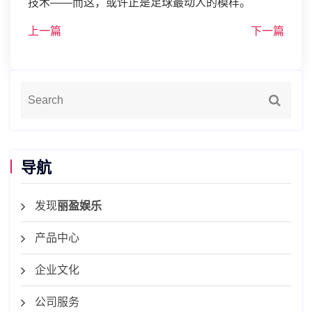
技术——而这，或许正是足球最动人的模样。
上一篇
下一篇
导航
发现
丽盈娱乐
产品中心
企业文化
公司服务