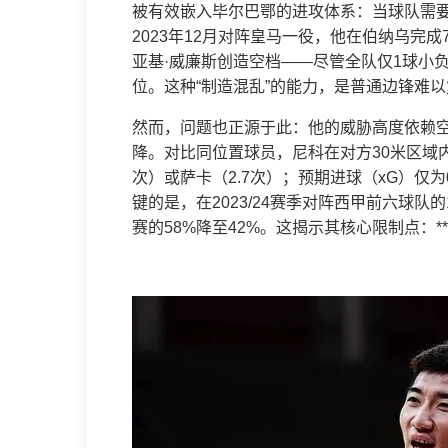
被有效嵌入毕尔巴鄂的进攻体系：当球队需要
2023年12月对阵皇马一役，他在伯纳乌完
亚基·威廉斯创造空档——尽管全队仅1球小
位。这种“制造混乱”的能力，是普通边锋难
然而，问题也正源于此：他的威胁高度依赖
降。对比同位置球员，尼科在对方30米区域内每
次）或萨卡（2.7次）；预期进球（xG）仅
键的是，在2023/24赛季对阵西甲前六球队
赛的58%降至42%。这揭示其核心限制点：