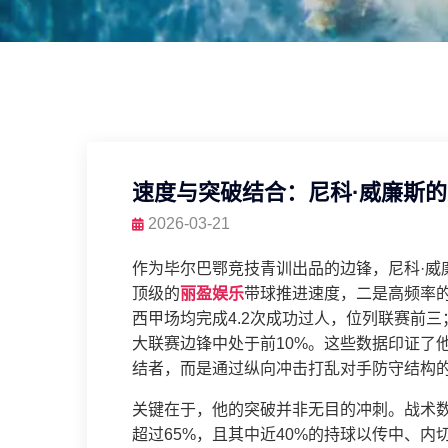
速度与突破结合：尼科·威廉斯
2026-03-21
作为毕尔巴鄂竞技青训出品的边锋，尼科·威
顶级的
丽盈娱乐
带球推进速度，二是高频率的
西甲场均完成4.2次成功过人，位列联赛前三
大联赛边锋中处于前10%。这些数据印证了
结者，而是通过纵向冲击打乱对手防守结构
关键在于，他的突破并非无目的冲刺。战术数
超过65%，且其中近40%的持球以传中、