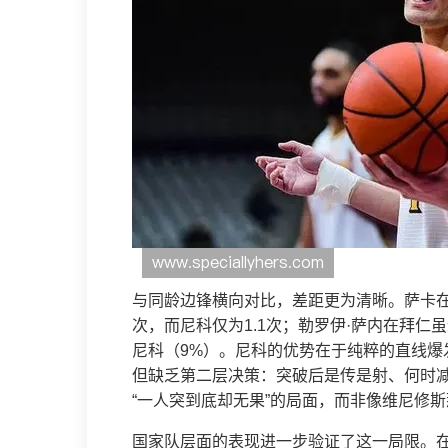
与同龄边锋横向对比，差距更为清晰。萨卡在
次，而尼科仅为1.1次；勒罗伊·萨内在拜仁
尼科（9%）。尼科的优势在于纯粹的直线爆
但缺乏第二层决策：突破后是传是射、何时
“一人突到底却无果”的局面，而非像维尼修
国家队层面的表现进一步验证了这一局限。在