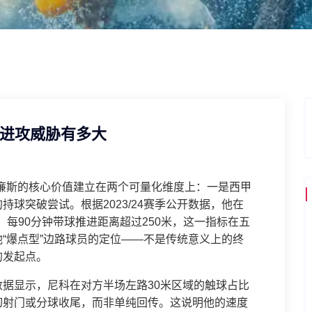
的进攻威胁有多大
廉斯的核心价值建立在两个可量化维度上：一是西甲
持球突破尝试。根据2023/24赛季公开数据，他在
；每90分钟带球推进距离超过250米，这一指标在五
他“爆点型”边路球员的定位——不是传统意义上的终
的发起点。
据显示，尼科在对方半场左路30米区域的触球占比
内切射门或分球收尾，而非单纯回传。这说明他的速度