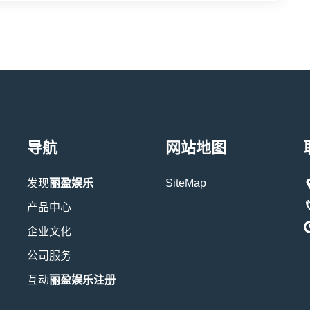
导航
网站地图
发现
丽盈娱乐
SiteMap
产品中心
企业文化
公司服务
互动
丽盈娱乐注册