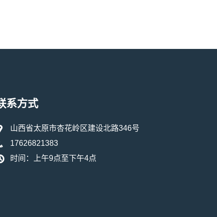
联系方式
山西省太原市杏花岭区建设北路346号
17626821383
时间：上午9点至下午4点