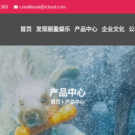
1383
conditional@icloud.com
首页
发现
丽盈娱乐
产品中心
企业文化
公
产品中心
首页
产品中心