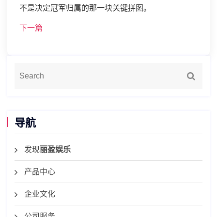
不是决定冠军归属的那一块关键拼图。
下一篇
导航
发现
丽盈娱乐
产品中心
企业文化
公司服务