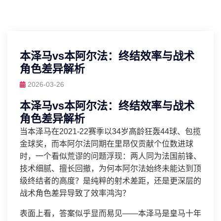
本泽马vs本阿尔法：终结效率与战术
角色差异解析
2026-03-26
本泽马vs本阿尔法：终结效率与战术
角色差异解析
当本泽马在2021-22赛季以34岁高龄狂轰44球、包揽
金球奖，而本阿尔法同期在里昂仅贡献个位数进球
时，一个看似荒谬的问题浮现：两人同为法国前锋、
技术细腻、擅长回撤，为何本阿尔法始终未能达到顶
级终结者的高度？是纯粹的射术差距，还是更深层的
战术角色差异导致了效率鸿沟？
表面上看，答案似乎显而易见——本泽马是皇马十年