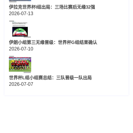
伊拉克世界杯I组出局：三场比赛后无缘32强
2026-07-13
伊朗小组第三无缘晋级：世界杯G组结果确认
2026-07-10
世界杯L组小组赛总结：三队晋级一队出局
2026-07-07