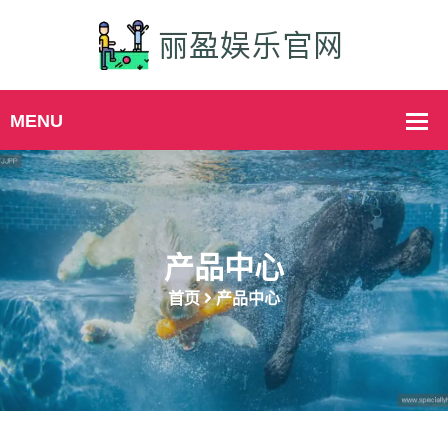
产品中心
首页
产品中心