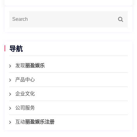
导航
发现
丽盈娱乐
产品中心
企业文化
公司服务
互动
丽盈娱乐注册