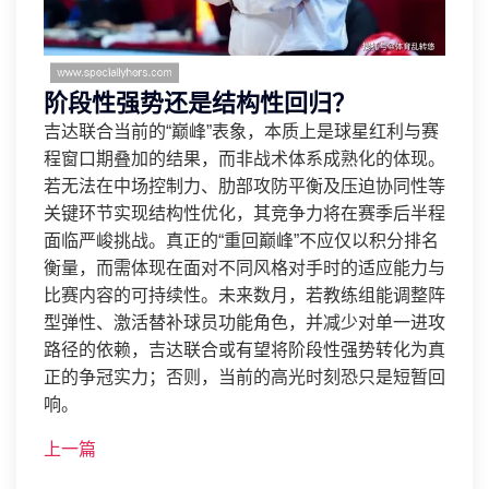
阶段性强势还是结构性回归？
吉达联合当前的“巅峰”表象，本质上是球星红利与赛
程窗口期叠加的结果，而非战术体系成熟化的体现。
若无法在中场控制力、肋部攻防平衡及压迫协同性等
关键环节实现结构性优化，其竞争力将在赛季后半程
面临严峻挑战。真正的“重回巅峰”不应仅以积分排名
衡量，而需体现在面对不同风格对手时的适应能力与
比赛内容的可持续性。未来数月，若教练组能调整阵
型弹性、激活替补球员功能角色，并减少对单一进攻
路径的依赖，吉达联合或有望将阶段性强势转化为真
正的争冠实力；否则，当前的高光时刻恐只是短暂回
响。
上一篇