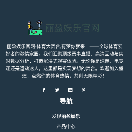
丽盈娱乐官网-体育大舞台,有梦你就来！——全球体育爱
好者的激情家园。我们汇聚顶级赛事直播、高清互动与实
时数据分析，打造沉浸式观赛体验。无论你是球迷、电竞
迷还是运动达人，这里都是实现梦想的舞台。欢迎加入盛
煌，点燃你的体育热情，共创无限精彩！
导航
发现
丽盈娱乐
产品中心