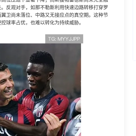
失。反观对手，如那不勒斯利用快速边路转移打穿罗
两翼卫尚未落位、中路又无接应点的真空期。这种节
便控球率占优，也难以转化为持续威胁。