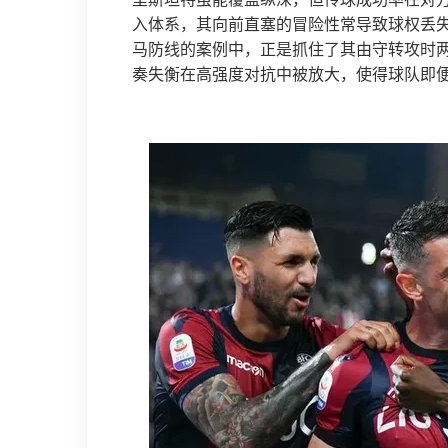
入体系，其向前直塞的冒险性常导致球权丢
马防线的案例中，正是抓住了其由守转攻时
奏失衡在高强度对抗中被放大，使得球队即