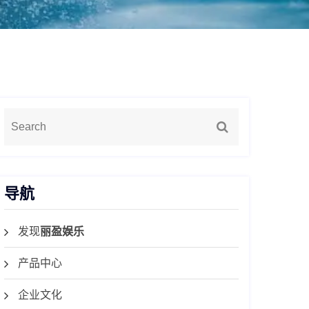
导航
发现
丽盈娱乐
产品中心
企业文化