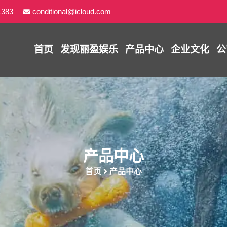
1383
conditional@icloud.com
首页
发现
丽盈娱乐
产品中心
企业文化
公
产品中心
首页
产品中心