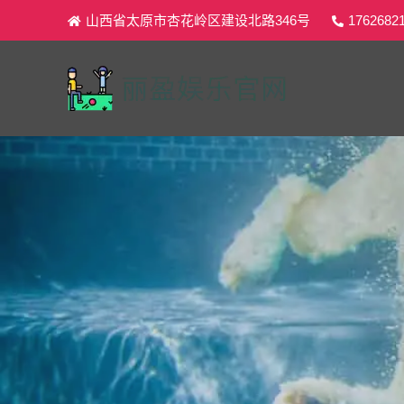
山西省太原市杏花岭区建设北路346号
1762682