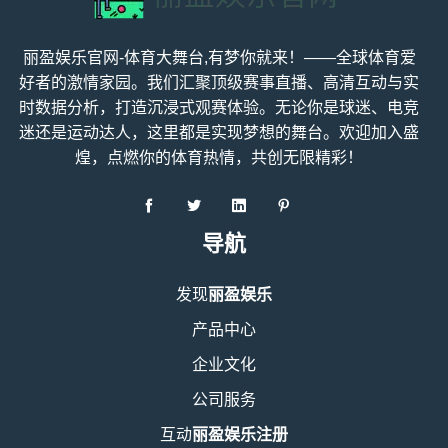
丽盈娱乐官网-体育大舞台,有梦你就来！——全球体育爱
好者的激情家园。我们汇聚顶级赛事直播、高清互动与实
时数据分析，打造沉浸式观赛体验。无论你是球迷、电竞
迷还是运动达人，这里都是实现梦想的舞台。欢迎加入盛
煌，点燃你的体育热情，共创无限精彩！
导航
发现
丽盈娱乐
产品中心
企业文化
公司服务
互动
丽盈娱乐注册