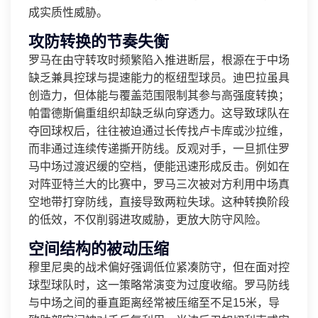
成实质性威胁。
攻防转换的节奏失衡
罗马在由守转攻时频繁陷入推进断层，根源在于中场
缺乏兼具控球与提速能力的枢纽型球员。迪巴拉虽具
创造力，但体能与覆盖范围限制其参与高强度转换；
帕雷德斯偏重组织却缺乏纵向穿透力。这导致球队在
夺回球权后，往往被迫通过长传找卢卡库或沙拉维，
而非通过连续传递撕开防线。反观对手，一旦抓住罗
马中场过渡迟缓的空档，便能迅速形成反击。例如在
对阵亚特兰大的比赛中，罗马三次被对方利用中场真
空地带打穿防线，直接导致两粒失球。这种转换阶段
的低效，不仅削弱进攻威胁，更放大防守风险。
空间结构的被动压缩
穆里尼奥的战术偏好强调低位紧凑防守，但在面对控
球型球队时，这一策略常演变为过度收缩。罗马防线
与中场之间的垂直距离经常被压缩至不足15米，导