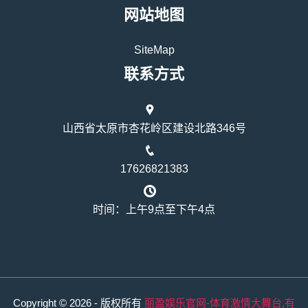
网站地图
SiteMap
联系方式
山西省太原市杏花岭区建设北路346号
17626821383
时间：上午9点至下午4点
Copyright © 2026 - 版权所有
丽盈娱乐官网-体育激情大舞台,有