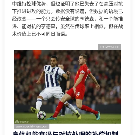
中维持控球优势，但也证明了他已失去了在高压对抗
下推进进攻的能力。数据没有说谎，但数据的语境已
经改变——一个只会传安全球的亨德森，和一个能推
进、能对抗的亨德森，虽然在传球率上相似，但在战
术价值上已不可同日而语。
身体机能衰退与对抗处理的补偿机制