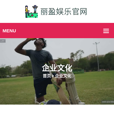
企业文化
首页
企业文化