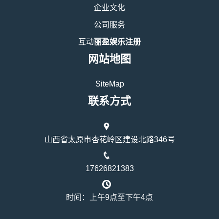
企业文化
公司服务
互动
丽盈娱乐注册
网站地图
SiteMap
联系方式
山西省太原市杏花岭区建设北路346号
17626821383
时间：上午9点至下午4点