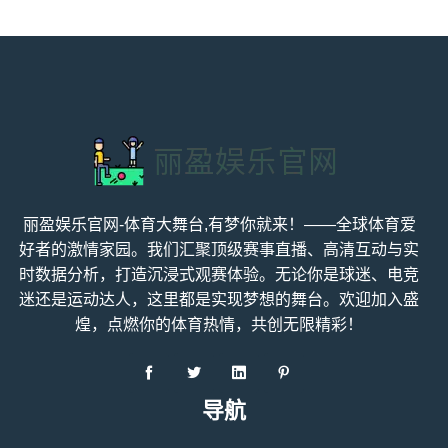
丽盈娱乐官网-体育大舞台,有梦你就来！——全球体育爱
好者的激情家园。我们汇聚顶级赛事直播、高清互动与实
时数据分析，打造沉浸式观赛体验。无论你是球迷、电竞
迷还是运动达人，这里都是实现梦想的舞台。欢迎加入盛
煌，点燃你的体育热情，共创无限精彩！
导航