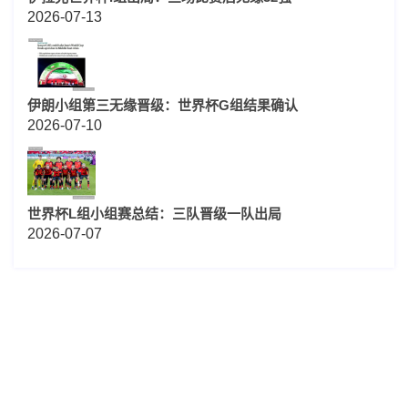
2026-07-13
伊朗小组第三无缘晋级：世界杯G组结果确认
2026-07-10
世界杯L组小组赛总结：三队晋级一队出局
2026-07-07