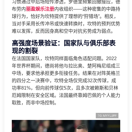
习惯通过中后场短传渗透，罗德里频繁回撤接应，德
布劳内
丽盈娱乐注册
内收组织——这种密集的中路持
球行为，恰好为坎特提供了理想的“狩猎场”。相反，
当对手采用长传冲吊或快速转换时，坎特的预判优势
难以发挥，反而因身高和空中对抗劣势成为弱点。
高强度场景验证：国家队与俱乐部表
现的割裂
在法国国家队，坎特同样面临角色适配问题。2022
年世界杯期间，德尚将他与拉比奥、楚阿梅尼组成三
中场，要求他承担更多衔接任务。结果在对阵英格兰
的四分之一决赛中，坎特全场仅完成32次传球，成
功率81%，但向前传球仅5次，且多次被赖斯和贝林
厄姆限制在安全区域。法国最终靠姆巴佩的个人能力
取胜，而非中场控制。