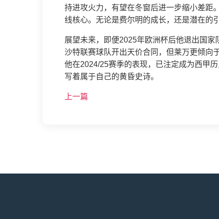
持进攻火力，有望在冬窗后进一步缩小差距
线核心。无论是费尔明的成长，还是潜在的引
展望未来，即便2025年欧洲杯后他退出国
沙特联赛球队开出天价合同，但莱万更倾向
他在2024/25赛季的表现，已注定成为西
写着属于自己的黄昏史诗。
上一篇