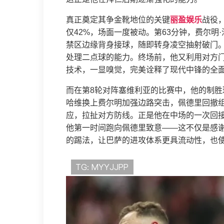
真正奠定其争金靴地位的关键
丽盈娱乐
战役
仅42%，场面一度被动。第63分钟，费尔
禁区边缘背身接球，随即转身凌空抽射破门
处理二点球的能力。终场前，他又利用对方
技术，一显嗅觉，完美诠释了现代中锋的全
而在第8轮对阵塞维利亚的比赛中，他的制
哈维换上费尔明加强边路突击，佩德里回撤
应，拉扯对方防线。正是他在中场的一次回
他第一时间跑向佩德里致意——这不仅是感谢
的踢法，让巴萨的进攻体系更具流动性，也