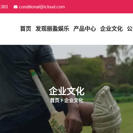
1383
conditional@icloud.com
首页
发现
丽盈娱乐
产品中心
企业文化
公
企业文化
首页
企业文化