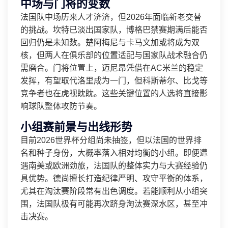
中场与门将的变数
法国队中场历来人才济济，但2026年面临新老交替
的挑战。坎特已淡出国家队，博格巴禁赛期满后能否
回归仍是未知数。楚阿梅尼与卡马文加或将成为双
核，但两人在俱乐部的位置适配与国家队战术融合仍
需磨合。门将位置上，迈尼昂凭借在AC米兰的稳定
发挥，有望取代洛里成为一门，但科斯蒂尔、比戈等
竞争者也在虎视眈眈。这些关键位置的人选将直接影
响球队整体攻防节奏。
小组赛前景与出线形势
目前2026世界杯分组尚未抽签，但以法国的世界排
名和种子身份，大概率落入相对均衡的小组。即便遭
遇南美或欧洲劲旅，法国队的整体实力与大赛经验仍
具优势。德尚擅长打造纪律严明、攻守平衡的体系，
尤其在淘汰赛阶段常有出色调度。若能顺利从小组突
围，法国队极有可能再次跻身淘汰赛深水区，甚至冲
击决赛。