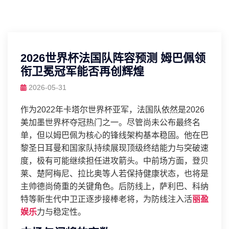
2026世界杯法国队阵容预测 姆巴佩领
衔卫冕冠军能否再创辉煌
2026-05-31
作为2022年卡塔尔世界杯亚军，法国队依然是2026
美加墨世界杯夺冠热门之一。尽管尚未公布最终名
单，但以姆巴佩为核心的锋线架构基本稳固。他在巴
黎圣日耳曼和国家队持续展现顶级终结能力与突破速
度，极有可能继续担任进攻箭头。中前场方面，登贝
莱、楚阿梅尼、拉比奥等人若保持健康状态，也将是
主帅德尚倚重的关键角色。后防线上，萨利巴、科纳
特等新生代中卫正逐步接棒老将，为防线注入活
丽盈
娱乐
力与稳定性。