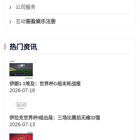
公司服务
互动
丽盈娱乐注册
热门资讯
伊朗1-1埃及：世界杯G组末轮战报
2026-07-18
伊拉克世界杯I组出局：三场比赛后无缘32强
2026-07-13