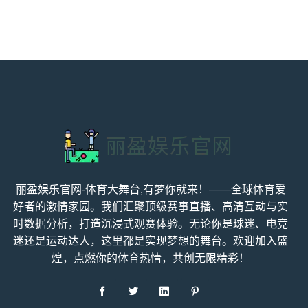
丽盈娱乐官网-体育大舞台,有梦你就来！——全球体育爱
好者的激情家园。我们汇聚顶级赛事直播、高清互动与实
时数据分析，打造沉浸式观赛体验。无论你是球迷、电竞
迷还是运动达人，这里都是实现梦想的舞台。欢迎加入盛
煌，点燃你的体育热情，共创无限精彩！