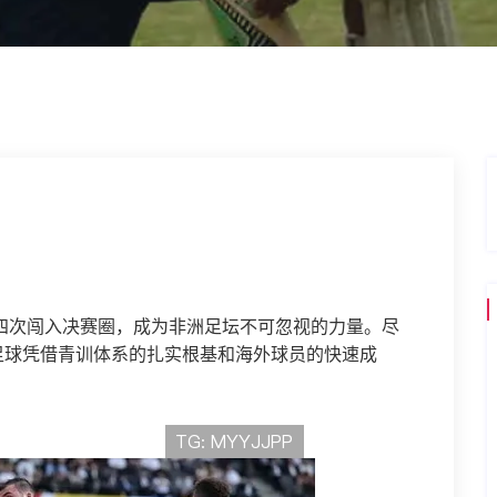
，四次闯入决赛圈，成为非洲足坛不可忽视的力量。尽
足球凭借青训体系的扎实根基和海外球员的快速成