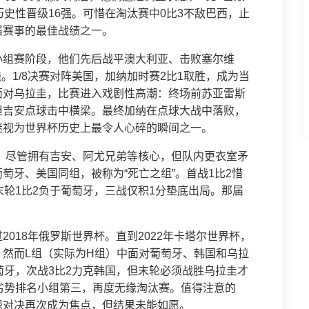
历史性晋级16强。可惜在淘汰赛中0比3不敌巴西，止
届赛事的最佳战绩之一。
小组赛阶段，他们先后战平澳大利亚、击败塞尔维
。1/8决赛对阵美国，加纳加时赛2比1取胜，成为当
面对乌拉圭，比赛进入戏剧性高潮：终场前苏亚雷斯
但吉安点球击中横梁。最终加纳在点球大战中落败，
迷视为世界杯历史上最令人心碎的瞬间之一。
显。尽管拥有吉安、阿尤兄弟等核心，但队内更衣室矛
萄牙、美国同组，被称为“死亡之组”。首战1比2惜
末轮1比2负于葡萄牙，三战仅积1分垫底出局。那届
018年俄罗斯世界杯。直到2022年卡塔尔世界杯，
然而L组（实际为H组）中面对葡萄牙、韩国和乌拉
萄牙，次战3比2力克韩国，但末轮必须战胜乌拉圭才
劣势排名小组第三，再度无缘淘汰赛。值得注意的
怨对决再次成为焦点，但结果未能如愿。