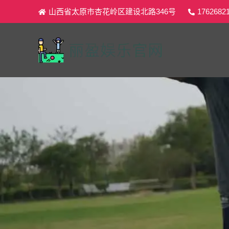
山西省太原市杏花岭区建设北路346号
1762682