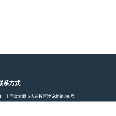
联系方式
山西省太原市杏花岭区建设北路346号
17626821383
时间：上午9点至下午4点