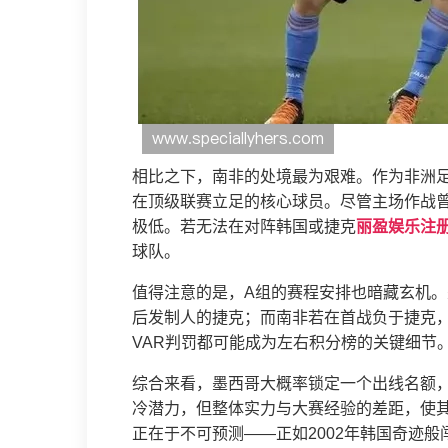
相比之下，南非的处境最为艰难。作为非洲
在顶级联赛立足的核心球员。尽管主场作战曾
极低。若无法在对阵韩国或捷克
丽盈娱乐注
球队。
值得注意的是，A组的赛程安排也暗藏玄机
后发制人的捷克；而南非若在首战负于捷克
VAR判罚都可能成为左右积分榜的关键细节
综合来看，墨西哥大概率锁定一个出线名额
冷潜力，但整体实力与大赛经验的差距，使其
正在于不可预测——正如2002年韩国奇迹