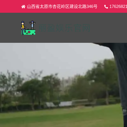
山西省太原市杏花岭区建设北路346号
1762682