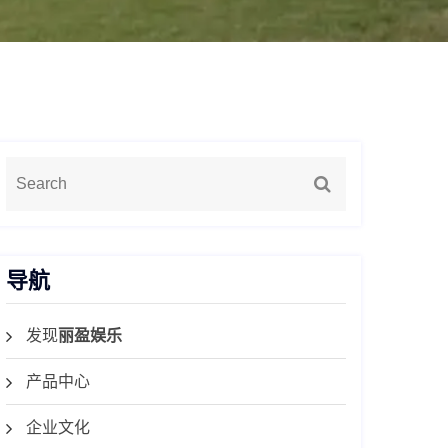
导航
发现
丽盈娱乐
产品中心
企业文化