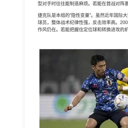
型对手时往往能制造麻烦。若能在首战对阵
捷克队是本组的“隐性变量”。虽然近年国际
球员，整体战术纪律性强，反击效率高。20
作风仍在。若能把握住定位球和转换进攻的