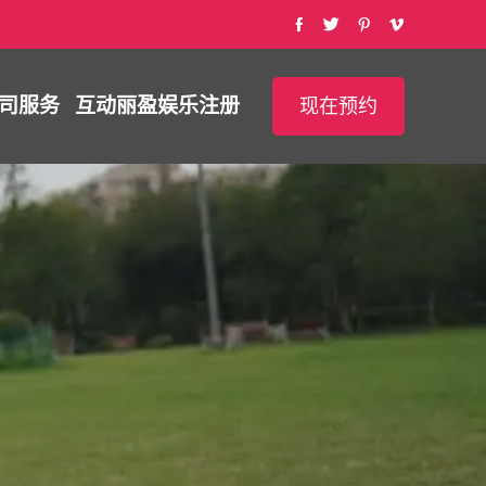
司服务
互动
丽盈娱乐注册
现在预约