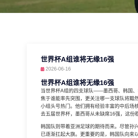
世界杯A组谁将无缘16强
2026-06-16
世界杯A组谁将无缘16强
当世界杯A组的四支球队——墨西哥、韩国
焦于谁能率先突围，更关注哪一支球队将黯
小组头号热门。他们拥有经验丰富的中后场
去五届世界杯，墨西哥从未缺席16强，这份
韩国队则带着亚洲足球的期待而来。尽管孙
已逐渐扛起大旗。更重要的是，韩国队向来