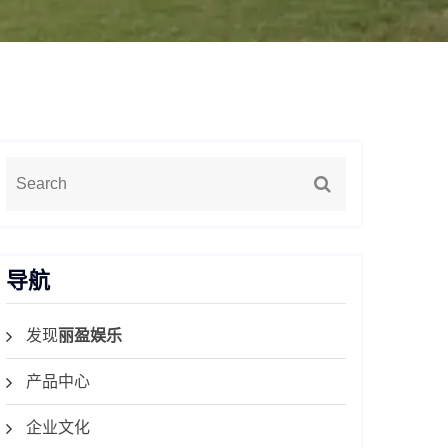
导航
发现
丽盈娱乐
产品中心
企业文化