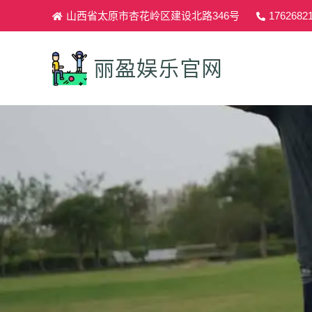
山西省太原市杏花岭区建设北路346号
1762682