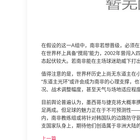
在假设的这一A组中，南非若想晋级，必须
在世界杯上具备“搅局”能力，2002年曾闯
态起伏较大。若南非能在主场球迷助威下打
值得注意的是，世界杯历史上尚无东道主在小
“东道主光环”或许会成为南非的心理支撑，
况、战术调整幅度，甚至天气与场地适应程
目前舆论普遍认为，墨西哥与捷克将大概率
足两成。但足球的魅力正在于不可预测性——
内，南非教练组或将针对韩国队的边路防守
支国家队身上，期待他们创造属于非洲大陆
上一篇