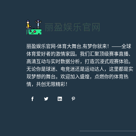
丽盈娱乐官网-体育大舞台,有梦你就来！——全球
体育爱好者的激情家园。我们汇聚顶级赛事直播、
高清互动与实时数据分析，打造沉浸式观赛体验。
无论你是球迷、电竞迷还是运动达人，这里都是实
现梦想的舞台。欢迎加入盛煌，点燃你的体育热
情，共创无限精彩！