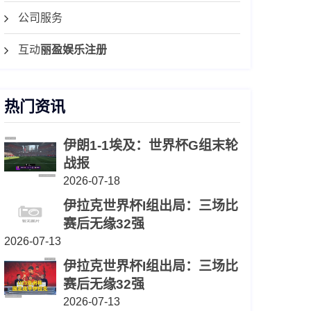
公司服务
互动
丽盈娱乐注册
热门资讯
伊朗1-1埃及：世界杯G组末轮
战报
2026-07-18
伊拉克世界杯I组出局：三场比
赛后无缘32强
2026-07-13
伊拉克世界杯I组出局：三场比
赛后无缘32强
2026-07-13