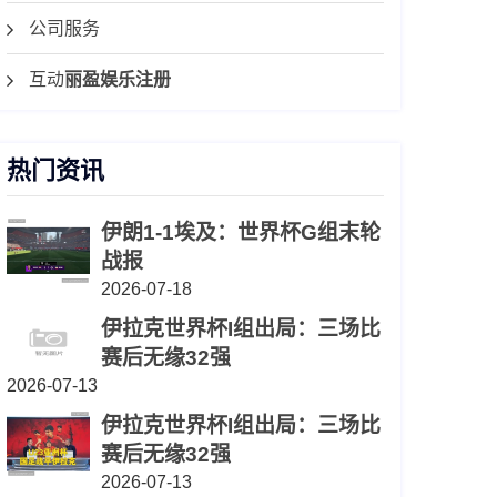
公司服务
互动
丽盈娱乐注册
热门资讯
伊朗1-1埃及：世界杯G组末轮
战报
2026-07-18
伊拉克世界杯I组出局：三场比
赛后无缘32强
2026-07-13
伊拉克世界杯I组出局：三场比
赛后无缘32强
2026-07-13