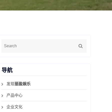
导航
发现
丽盈娱乐
产品中心
企业文化