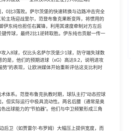
，0比3落败。萨尔茨堡的快速转换与边路冲击完全
三轮主场迎战里尔，范登布鲁克果断变阵，将惯用的
援日本国脚伊东纯也担任右翼锋，利用其速度牵制对方左后
关键传球，最终2比1逆转取胜。伊东纯也贡献一传一
攻入8球，仅比头名萨尔茨堡少1球，防守端失球数
意的是，他们的预期进球（xG）高达9.2，说明进攻
输势”的表现，让欧洲媒体开始重新评估这支比利时
术体系。范登布鲁克执教时期，球队主打“动态控球
为基础，但实际运行中极具流动性。两名后腰（通常是奥
色出球能力的“节拍器”。他们与中卫频繁形成三角
。边后卫（如贾雷尔·布罗姆）大幅压上提供宽度，而