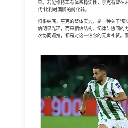
星。若能维持现有体系稳定性，亨克有望在未
代”比利时国脚的孵化器。
归根结底，亨克的整体实力，是一种关于“集
信明星光环，而是相信结构、纪律与协同的
次协同逼抢，都是对这一信念的无声礼赞。