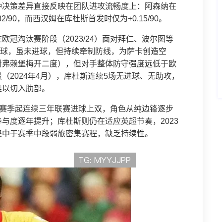
种决策差异直接反映在团队进攻流畅度上：阿森纳在
/90，而西汉姆在库杜斯首发时仅为+0.15/90。
冠淘汰赛阶段（2023/24）面对拜仁、波尔图等
键传球，虽未进球，但持续牵制防线，为萨卡创造空
对弗赖堡梅开二度），但对手整体防守强度远低于欧
（2024年4月），库杜斯连续5场无进球、无助攻，
难以切入肋部。
22赛季起连续三年联赛进球上双，角色从纯边锋逐步
与度逐年提升；库杜斯则仍在适应英超节奏，2023
集中于赛季中段弱旅密集赛程，缺乏持续性。