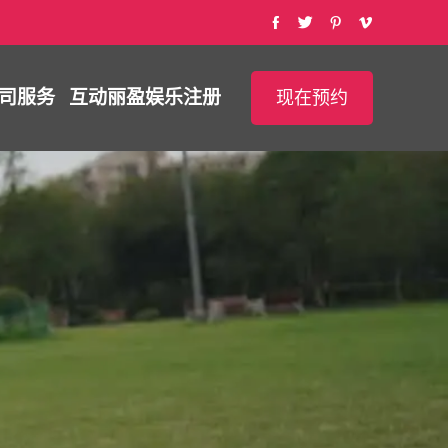
司服务
互动
丽盈娱乐注册
现在预约