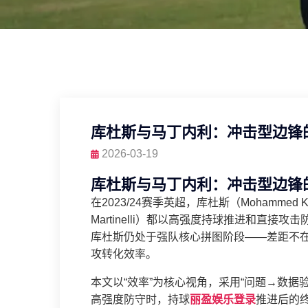
库杜斯与马丁内利：冲击型边锋
2026-03-19
库杜斯与马丁内利：冲击型边锋
在2023/24赛季英超，库杜斯（Mohammed 
Martinelli）都以高强度持球推进和直
库杜斯仍处于强队核心拼图阶段——差距不
攻转化效率。
本文以“效率”为核心视角，采用“问题→数据
高强度防守时，持球
丽盈娱乐登录
推进后的