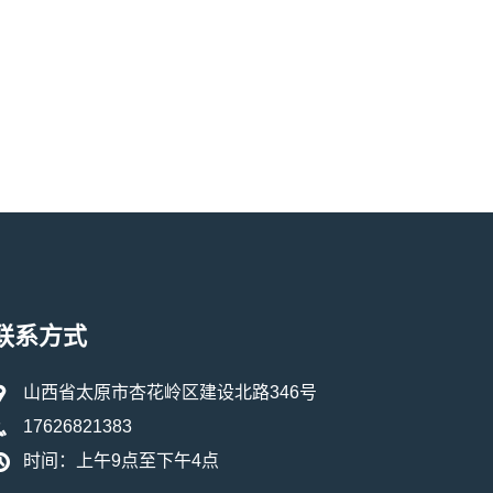
联系方式
山西省太原市杏花岭区建设北路346号
17626821383
时间：上午9点至下午4点