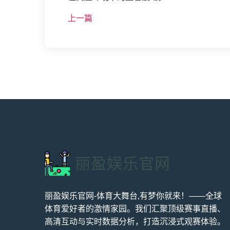
上一篇
丽盈娱乐官网-体育大舞台,有梦你就来！——全球
体育爱好者的激情家园。我们汇聚顶级赛事直播、
高清互动与实时数据分析，打造沉浸式观赛体验。