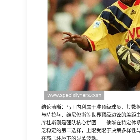
结论清晰：马丁内利属于准顶级球员，其数
与萨拉赫、维尼修斯等世界顶级边锋的差距
库杜斯则是强队核心拼图——他能在特定体
乏稳定的第二选择，上限受限于决策多样性
在高压环境下的显著波动。