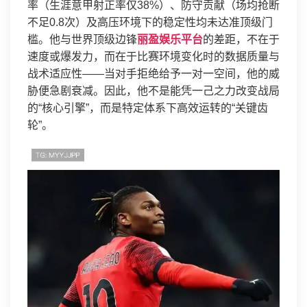
率（生涯意甲射正率仅38%）、防守贡献（场均抢断
不足0.8次）及高压环境下的稳定性均未达准顶级门
槛。他与世界顶级边锋
丽盈娱乐平台
的差距，不在于
速度或爆发力，而在于比赛环境变化时的数据质量与
战术适应性——当对手拒绝给予一对一空间，他的威
胁便急剧衰减。因此，他不是能凭一己之力改变战局
的“核心引擎”，而是特定体系下高效运转的“关键齿
轮”。