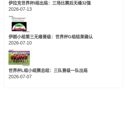
伊拉克世界杯I组出局：三场比赛后无缘32强
2026-07-13
伊朗小组第三无缘晋级：世界杯G组结果确认
2026-07-10
世界杯L组小组赛总结：三队晋级一队出局
2026-07-07