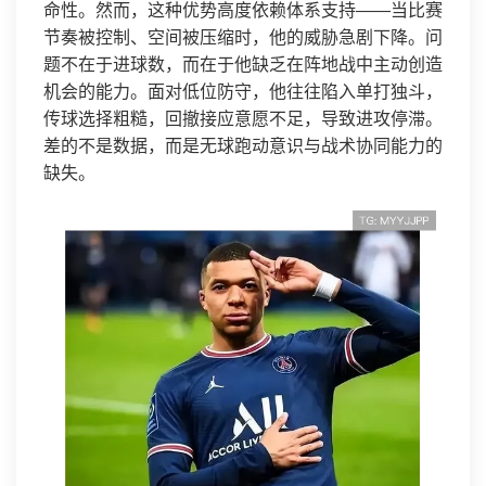
命性。然而，这种优势高度依赖体系支持——当比赛
节奏被控制、空间被压缩时，他的威胁急剧下降。问
题不在于进球数，而在于他缺乏在阵地战中主动创造
机会的能力。面对低位防守，他往往陷入单打独斗，
传球选择粗糙，回撤接应意愿不足，导致进攻停滞。
差的不是数据，而是无球跑动意识与战术协同能力的
缺失。