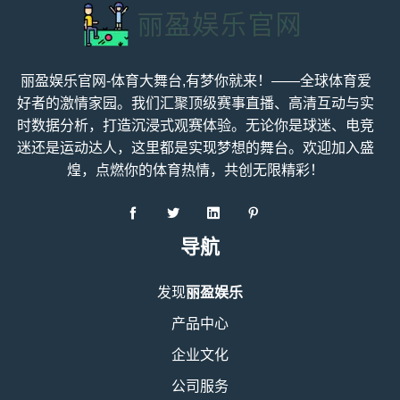
丽盈娱乐官网-体育大舞台,有梦你就来！——全球体育爱
好者的激情家园。我们汇聚顶级赛事直播、高清互动与实
时数据分析，打造沉浸式观赛体验。无论你是球迷、电竞
迷还是运动达人，这里都是实现梦想的舞台。欢迎加入盛
煌，点燃你的体育热情，共创无限精彩！
导航
发现
丽盈娱乐
产品中心
企业文化
公司服务