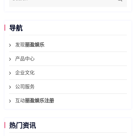
导航
发现
丽盈娱乐
产品中心
企业文化
公司服务
互动
丽盈娱乐注册
热门资讯