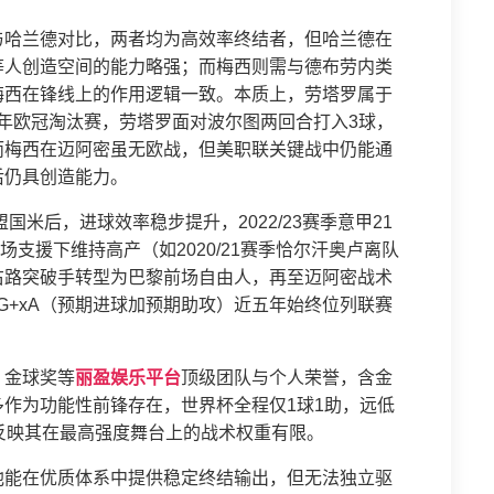
与哈兰德对比，两者均为高效率终结者，但哈兰德在
等人创造空间的能力略强；而梅西则需与德布劳内类
梅西在锋线上的作用逻辑一致。本质上，劳塔罗属于
23年欧冠淘汰赛，劳塔罗面对波尔图两回合打入3球，
而梅西在迈阿密虽无欧战，但美职联关键战中仍能通
后仍具创造能力。
国米后，进球效率稳步提升，2022/23赛季意甲21
中场支援下维持高产（如2020/21赛季恰尔汗奥卢离队
右路突破手转型为巴黎前场自由人，再至迈阿密战术
G+xA（预期进球加预期助攻）近五年始终位列联赛
、金球奖等
丽盈娱乐平台
顶级团队与个人荣誉，含金
作为功能性前锋存在，世界杯全程仅1球1助，远低
反映其在最高强度舞台上的战术权重有限。
他能在优质体系中提供稳定终结输出，但无法独立驱