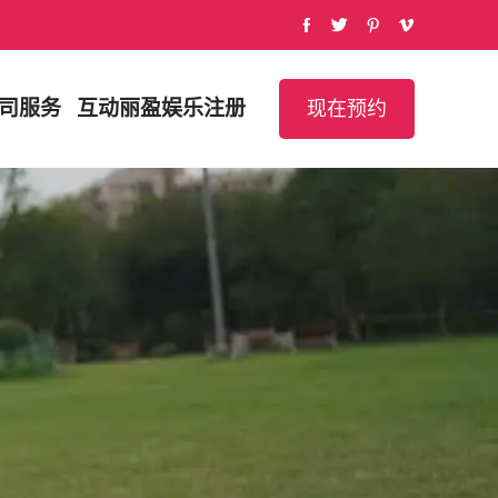
司服务
互动
丽盈娱乐注册
现在预约