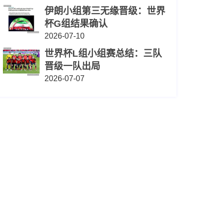
伊朗小组第三无缘晋级：世界
杯G组结果确认
2026-07-10
世界杯L组小组赛总结：三队
晋级一队出局
2026-07-07