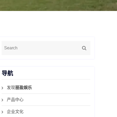
导航
发现
丽盈娱乐
产品中心
企业文化