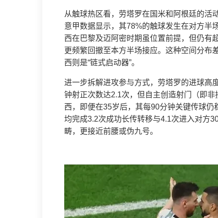
从触球热区看，劳塔罗在国米和阿根廷的活动高
意甲数据显示，其78%的触球发生在对方半场
西在巴黎及迈阿密时期虽位置前提，但仍有超3
更频繁回撤至本方半场接应。这种空间分布差
西则是“链式启动器”。
进一步拆解进攻参与方式，劳塔罗的进球高度
钟射正次数达2.1次，但自主创造射门（即非
西，即便在35岁后，其每90分钟关键传球仍稳
均完成3.2次成功长传转移与4.1次进入对
畴，更接近前腰或伪九号。