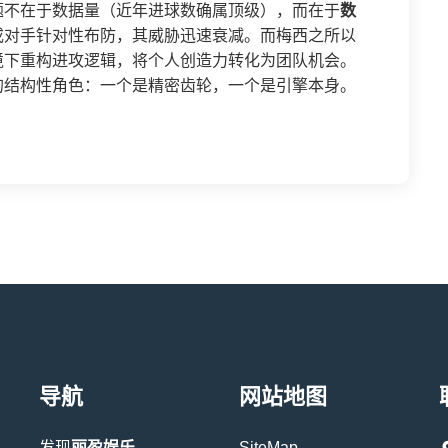
题不在于数据量（近年进球数确属顶级），而在于
数
或对手针对性布防，其威胁迅速衰减。而梅西之所以
境下重构进攻逻辑，将个人创造力转化为团队机会。
的结构性角色：一个是精密齿轮，一个是引擎本身。
导航
网站地图
发现
丽盈娱乐
SiteMap