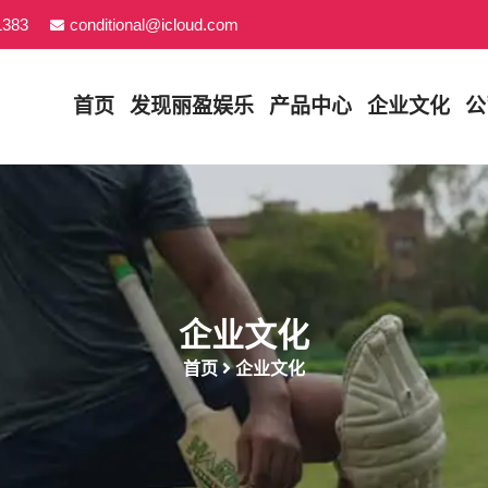
1383
conditional@icloud.com
首页
发现
丽盈娱乐
产品中心
企业文化
公
企业文化
首页
企业文化