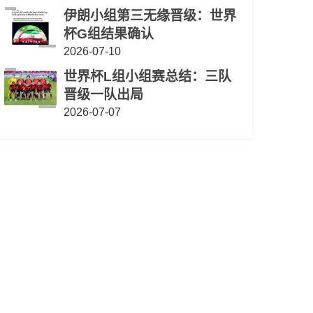
伊朗小组第三无缘晋级：世界
杯G组结果确认
2026-07-10
世界杯L组小组赛总结：三队
晋级一队出局
2026-07-07