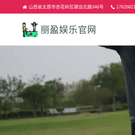
山西省太原市杏花岭区建设北路346号
1762682