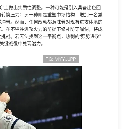
衡”上做出实质性调整。一种可能是引入具备出色回
防转换压力；另一种则是重塑中场结构，增加一名兼
缓冲带。然而，任何改动都意味着对现有进攻体系的
基。在不牺牲进攻火力的前提下修补防守漏洞，将成
挑战。若无法找到这一平衡点，热刺的“强势进攻”
在关键战役中兑现潜力。