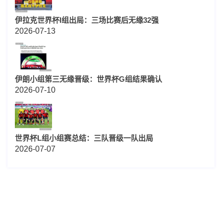
伊拉克世界杯I组出局：三场比赛后无缘32强
2026-07-13
伊朗小组第三无缘晋级：世界杯G组结果确认
2026-07-10
世界杯L组小组赛总结：三队晋级一队出局
2026-07-07