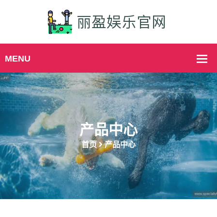
产品中心
首页
产品中心