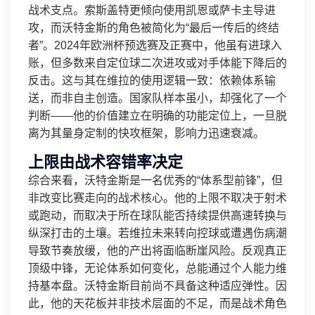
战术支点。索斯盖特更倾向使用凯恩或萨卡主导进
攻，而沃特金斯的角色被简化为“最后一传后的终结
者”。2024年欧洲杯预选赛及正赛中，他虽有进球入
账，但多数来自定位球二次进攻或对手体能下降后的
反击。这与其在维拉的使用逻辑一致：依赖体系输
送，而非自主创造。国家队样本虽小，却强化了一个
判断——他的价值建立在明确的功能定位上，一旦脱
离为其量身定制的快攻框架，影响力迅速衰减。
上限由战术容错率决定
综合来看，沃特金斯是一名优秀的“体系型前锋”，但
非改变比赛走向的战术核心。他的上限不取决于射术
或跑动，而取决于所在球队能否持续提供高速转换与
纵深打击的土壤。若维拉未来转向控球或遭遇伤病潮
导致节奏放缓，他的产出将面临断崖风险。反观真正
顶级中锋，无论体系如何变化，总能通过个人能力维
持基本盘。沃特金斯目前尚不具备这种适应弹性。因
此，他的天花板并非技术层面的不足，而是战术角色