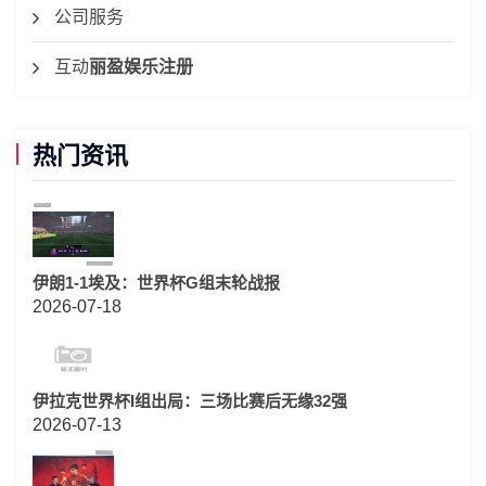
公司服务
互动
丽盈娱乐注册
热门资讯
伊朗1-1埃及：世界杯G组末轮战报
2026-07-18
伊拉克世界杯I组出局：三场比赛后无缘32强
2026-07-13