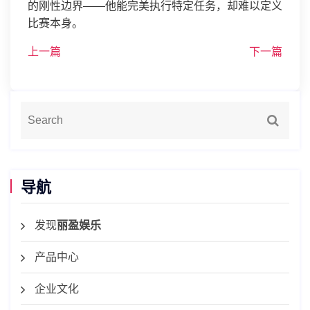
的刚性边界——他能完美执行特定任务，却难以定义
比赛本身。
上一篇
下一篇
导航
发现
丽盈娱乐
产品中心
企业文化