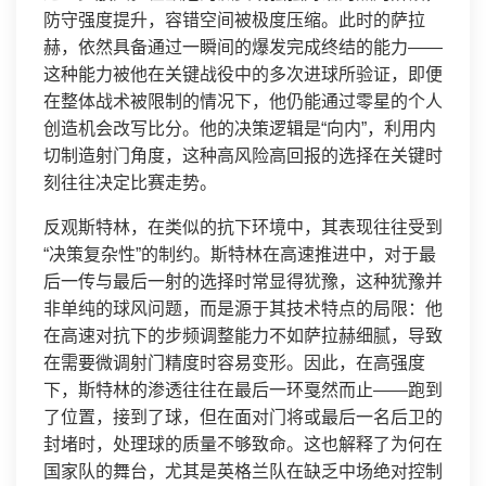
防守强度提升，容错空间被极度压缩。此时的萨拉
赫，依然具备通过一瞬间的爆发完成终结的能力——
这种能力被他在关键战役中的多次进球所验证，即便
在整体战术被限制的情况下，他仍能通过零星的个人
创造机会改写比分。他的决策逻辑是“向内”，利用内
切制造射门角度，这种高风险高回报的选择在关键时
刻往往决定比赛走势。
反观斯特林，在类似的抗下环境中，其表现往往受到
“决策复杂性”的制约。斯特林在高速推进中，对于最
后一传与最后一射的选择时常显得犹豫，这种犹豫并
非单纯的球风问题，而是源于其技术特点的局限：他
在高速对抗下的步频调整能力不如萨拉赫细腻，导致
在需要微调射门精度时容易变形。因此，在高强度
下，斯特林的渗透往往在最后一环戛然而止——跑到
了位置，接到了球，但在面对门将或最后一名后卫的
封堵时，处理球的质量不够致命。这也解释了为何在
国家队的舞台，尤其是英格兰队在缺乏中场绝对控制