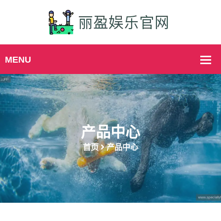
产品中心
首页
产品中心