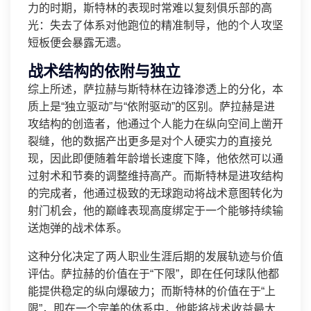
力的时期，斯特林的表现时常难以复刻俱乐部的高
光：失去了体系对他跑位的精准制导，他的个人攻坚
短板便会暴露无遗。
战术结构的依附与独立
综上所述，萨拉赫与斯特林在边锋渗透上的分化，本
质上是“独立驱动”与“依附驱动”的区别。萨拉赫是进
攻结构的创造者，他通过个人能力在纵向空间上凿开
裂缝，他的数据产出更多是对个人硬实力的直接兑
现，因此即便随着年龄增长速度下降，他依然可以通
过射术和节奏的调整维持高产。而斯特林是进攻结构
的完成者，他通过极致的无球跑动将战术意图转化为
射门机会，他的巅峰表现高度绑定于一个能够持续输
送炮弹的战术体系。
这种分化决定了两人职业生涯后期的发展轨迹与价值
评估。萨拉赫的价值在于“下限”，即在任何球队他都
能提供稳定的纵向爆破力；而斯特林的价值在于“上
限”，即在一个完美的体系中，他能将战术收益最大