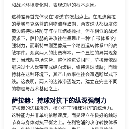
和战术环境变化时，表现边界的根本原因。
这种差异首先体现在“渗透”的发起点上。在瓜迪奥拉
的曼城与克洛普的利物浦巅峰期，两支球队都极度依
赖边路持球将防守阵型压缩或撕扯。但在相似的战术
要求下，萨拉赫的进攻往往呈现出一种“自带体系”的
强制力，而斯特林则更像是一个精密运转体系中的高
敏零件。观察两人的比赛样本，一个显性的异常现象
是：当球队中场失势、整体推进受阻时，萨拉赫依然
能通过个人盘带完成纵向爆破，维持进球威胁；而斯
特林在这种环境下，其产出效率往往会遭遇断崖式下
跌。这表明，两人的边锋渗透能力，建立在完全不同
的物理与战术基础之上。
萨拉赫：持球对抗下的纵深强制力
萨拉赫的边锋渗透，核心在于“持球对抗”的统治力。
这种能力并非单纯依赖速度，而是建立在极好的触球
节奏与身体对抗平衡之上。在利物浦的攻守转换体系