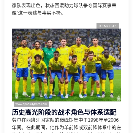
家队表现出色，状态回暖助力球队争夺国际赛事荣
耀”这一表述与事实不符。
历史高光阶段的战术角色与体系适配
劳尔在西班牙国家队的巅峰期集中于1998年至2006
年间。在此期间，他作为单前锋或双前锋体系中的左