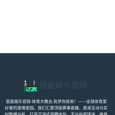
丽盈娱乐官网-体育大舞台,有梦你就来！——全球体育爱
好者的激情家园。我们汇聚顶级赛事直播、高清互动与实
时数据分析，打造沉浸式观赛体验。无论你是球迷、电竞