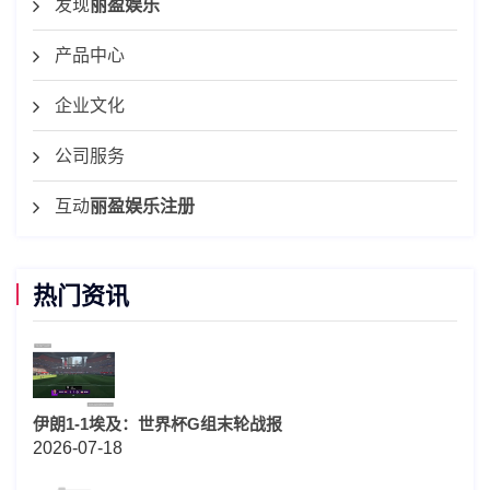
发现
丽盈娱乐
产品中心
企业文化
公司服务
互动
丽盈娱乐注册
热门资讯
伊朗1-1埃及：世界杯G组末轮战报
2026-07-18