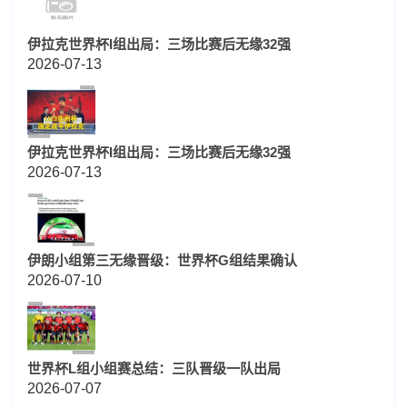
伊拉克世界杯I组出局：三场比赛后无缘32强
2026-07-13
伊拉克世界杯I组出局：三场比赛后无缘32强
2026-07-13
伊朗小组第三无缘晋级：世界杯G组结果确认
2026-07-10
世界杯L组小组赛总结：三队晋级一队出局
2026-07-07