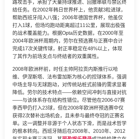
路攻击手，承担了大量持球推进、回撤串联与禁区终
结任务。在2002年韩日世界杯上，他贡献3粒进球，
帮助西班牙闯入八强；2006年德国世界杯，他虽仅
打入1球，但场均跑动距离超过11公里，展现出极强
的战术覆盖能力。根据Opta历史数据，在2000年至
2004年欧洲杯周期内，劳尔在预选赛与正赛中合计
完成17次关键传球，射正率稳定在48%以上，体现
了其作为前场支点与终结者的双重属性。
2008年欧洲杯前，时任主帅阿拉贡内斯推行以哈
维、伊涅斯塔、法布雷加斯为核心的控球体系，强调
中场主导与无球跑动，对传统站桩式前锋的需求显著
降低。劳尔的技术特点——依赖空间冲刺与直接对抗
——与该体系存在结构性错位。尽管他在2006-07赛
季西甲仍打入23球，但在2008年欧洲杯预选赛中仅
获得2次替补出场机会，且未参与最终夺冠的正赛名
单。这一调整并非源于个人状态下滑，而是战术哲学
的根本转向。西班牙随后在2008年、2010年、2012
年实现大赛三连冠，其
丽盈娱乐登录
成功恰恰建立在