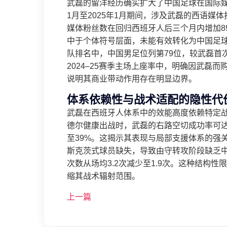
武磊的留洋经历确实扩大了中国足球在国际媒
1月至2025年1月期间，涉及武磊的西语媒体报
媒体粉丝数在回归西班牙人后三个月内增加8
中于个体符号层面，未能有效转化为中国足球
队排名中，中国男足位列第79位，较武磊首
2024–25赛季主场上座率中，明确因武磊而
说明其商业带动作用存在明显边界。
体系依赖性与战术适配的隐性代
武磊在西班牙人体系中的效能高度依赖特定战术
德尔健康出战时，武磊的右路空切成功率可达
至39%。这揭示其表现与局部支援体系的强关
斯克茨式球员缺失，导致由守转攻阶段缺乏
次数从场均3.2次减少至1.9次。这种结构
缩其战术辐射范围。
上一篇