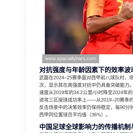
对抗强度与年龄因素下的效率波
武磊在2024–25赛季面对西甲前八球队时，
次，显示其在高强度对抗中仍具备突破能力。
速度从2019年的34.2公里/小时降至2024
进攻三区接球成功率上——从2019–20赛季的
反击场景中的决策效率仍保持稳定，每90分钟
西甲同位置球员平均值（36%）。
中国足球全球影响力的传播机制