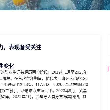
力，表现备受关注
性变化
的职业生涯共经历两个阶段：2019年1月至2023年
第二阶段。在首次留洋期间，他代表西班牙人出战126
甲联赛出场88次，打入9球。2020–21赛季随队降
队内第二射手，帮助球队重返西甲。2023年8月，武磊
留洋。2024年1月，西班牙人官方宣布其回归，签