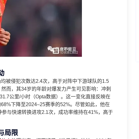
动
场均被侵犯次数达2.4次，高于对阵中下游球队的1.5
然而，其34岁的年龄对爆发力产生可见影响：冲刺
年的31.7公里/小时（Opta数据）。这一变化直接反映在
68%下降至2024–25赛季的52%。尽管如此，他在
参与快速转换进攻2.1次，成功率维持在41%，高于
与局限