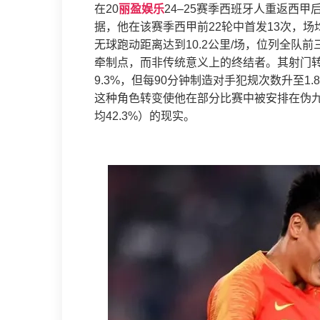
在20
丽盈娱乐
24–25赛季西班牙人重返西甲后
据，他在该赛季西甲前22轮中首发13次，场均
无球跑动距离达到10.2公里/场，位列全队
牵制点，而非传统意义上的终结者。其射门转化率从
9.3%，但每90分钟制造对手犯规次数升至
这种角色转变使他在部分比赛中被安排在伪
均42.3%）的现实。