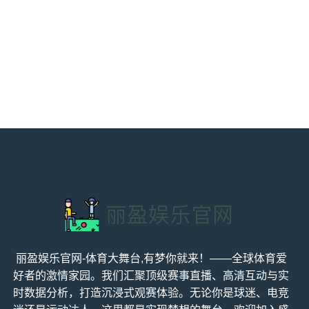
丽盈娱乐官网-体育大舞台,有梦你就来！——全球体育爱
好者的激情家园。我们汇聚顶级赛事直播、高清互动与实
时数据分析，打造沉浸式观赛体验。无论你是球迷、电竞