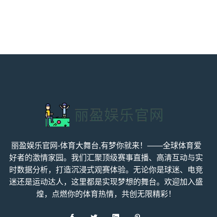
丽盈娱乐官网-体育大舞台,有梦你就来！——全球体育爱
好者的激情家园。我们汇聚顶级赛事直播、高清互动与实
时数据分析，打造沉浸式观赛体验。无论你是球迷、电竞
迷还是运动达人，这里都是实现梦想的舞台。欢迎加入盛
煌，点燃你的体育热情，共创无限精彩！