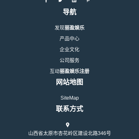
导航
发现
丽盈娱乐
产品中心
企业文化
公司服务
互动
丽盈娱乐注册
网站地图
SiteMap
联系方式
山西省太原市杏花岭区建设北路346号