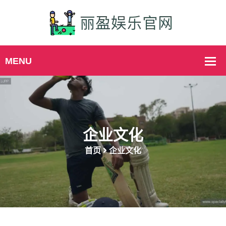
企业文化
首页
企业文化