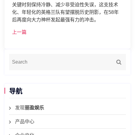
关键时刻保持冷静、减少非受迫性失误，这支技术
化、年轻化的英格兰队有望摆脱历史阴影，在58年
后再度向大力神杯发起最强有力的冲击。
上一篇
导航
发现
丽盈娱乐
产品中心