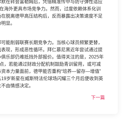
尔默在转会富勒姆后，凭借精准传中与防守弹性适应
员在海外更具市场竞争力。然而，过度依赖体系化训
场在脱离德甲高压结构后，反而暴露出决策速度不足
为明显。
却可能削弱联赛长期竞争力。当核心球员频繁更替，
战表现，形成恶性循环。拜仁慕尼黑近年尝试通过提
俱乐部仍难抵挡外部报价。值得关注的是，2025年
折点，若能通过财政分配机制鼓励青训留用，或可减
资本力量面前，德甲能否重构“培养—留存—增值”
19岁新星在威斯特法伦球场闪耀三个月后便收到英
往不由情感决定。
下一篇