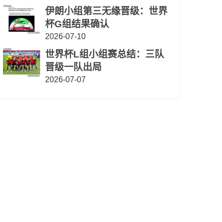
伊朗小组第三无缘晋级：世界
杯G组结果确认
2026-07-10
世界杯L组小组赛总结：三队
晋级一队出局
2026-07-07