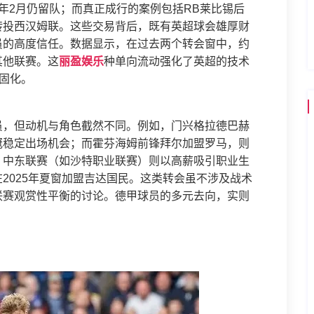
6年2月仍留队；而真正成行的案例包括RB莱比锡后
转投西汉姆联。这些交易背后，既有英超球会雄厚财
员的高度信任。数据显示，在过去两个转会窗中，约
其他联赛。这
丽盈娱乐
种单向流动强化了英超的技术
的固化。
员，但动机与角色截然不同。例如，门兴格拉德巴赫
冠稳定出场机会；而霍芬海姆前锋拜尔加盟罗马，则
，中东联赛（如沙特职业联赛）则以高薪吸引职业生
2025年夏窗加盟吉达国民。这类转会虽不涉及战术
联赛观赏性平衡的讨论。德甲球员的多元去向，实则