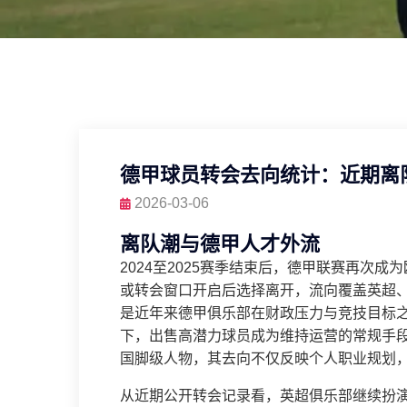
德甲球员转会去向统计：近期离
2026-03-06
离队潮与德甲人才外流
2024至2025赛季结束后，德甲联赛再次
或转会窗口开启后选择离开，流向覆盖英超
是近年来德甲俱乐部在财政压力与竞技目标
下，出售高潜力球员成为维持运营的常规手
国脚级人物，其去向不仅反映个人职业规划
从近期公开转会记录看，英超俱乐部继续扮