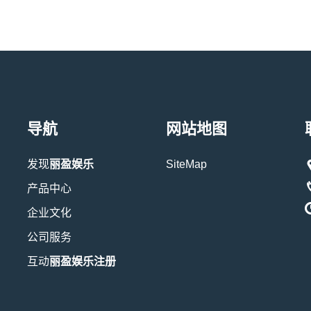
导航
网站地图
发现
丽盈娱乐
SiteMap
产品中心
企业文化
公司服务
互动
丽盈娱乐注册