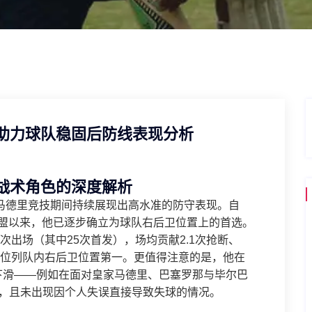
助力球队稳固后防线表现分析
战术角色的深度解析
效力马德里竞技期间持续展现出高水准的防守表现。自
会加盟以来，他已逐步确立为球队右后卫位置上的首选。
27次出场（其中25次首发），场均贡献2.1次抢断、
据均位列队内右后卫位置第一。更值得注意的是，他在
下滑——例如在面对皇家马德里、巴塞罗那与毕尔巴
次，且未出现因个人失误直接导致失球的情况。