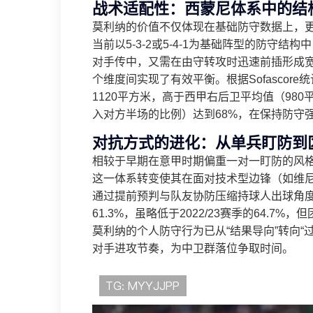
战术适配性：西蒙尼体系中的结
莫利纳的价值不仅体现在基础防守数据上，更
当前以5-3-2或5-4-1为基础阵型的防守
对手传中，又需在由守转攻时迅速前插形成
个维度间实现了有效平衡。根据Sofascore
1120平方米，高于西甲右后卫平均值（98
入对方半场的比例）达到68%，在保持防守
对抗方式的进化：从单兵盯防到
相较于早期在意甲时期偏重一对一盯防的风
这一体系转变使其在面对技术型边锋（如维
通过提前预判与队友协防压缩持球人出球角度。
61.3%，虽略低于2022/23赛季的64.
莫利纳的个人防守行为已从“结果导向”转向“
对手进攻节奏，为中卫群落位争取时间。