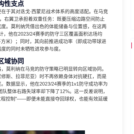
构性支点
在于其对迭戈·西蒙尼战术体系的高度适配。在马竞
结构中，右翼卫承担着双重任务：既要压缩边路空间防止
宽度。莫利纳凭借出色的体能储备与位置感，在这两
统计，他在2023/24赛季的防守三区覆盖面积达场均
0平方米）；同时，其向前推进成功率（即成功带球进
强度的同时未牺牲进攻参与度。
区域协同
格，莫利纳在马竞的防守策略已明显转向区域协同。
尼修斯、拉菲尼亚）时不再依赖身体对抗硬扛，而是
数据显示，他在2023/24赛季的1v1防守成功率为
7%，但团队整体右路失球率却下降了12%。这一反差说明，
过程控制”——即便未能直接夺回球权，也能有效延缓