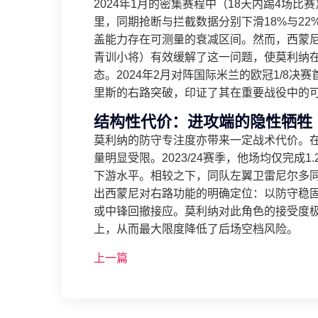
2024年1月的密集赛程中（18天内踢4场比赛
里，同期抢断与拦截数据分别下滑18%与22
盖能力存在可测量的衰减区间。然而，西蒙
青训小将）有效缓解了这一问题，使莫利纳
态。2024年2月对阵国际米兰的欧冠1/8
里斯的右路突破，印证了其在重要战役中的
结构性代价：进攻端的隐性牺牲
莫利纳的防守专注度亦带来一定战术代价。
量明显受限。2023/24赛季，他场均仅完成
下游水平。相较之下，同队左翼卫雷尼尔多同
出西蒙尼对右路功能的明确定位：以防守稳
或中锋回撤接应。莫利纳对此角色的接受度极
上，从而最大限度降低了后场空档风险。
上一篇