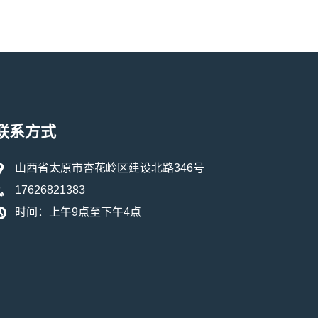
联系方式
山西省太原市杏花岭区建设北路346号
17626821383
时间：上午9点至下午4点