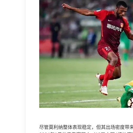
尽管莫利纳整体表现稳定，但其出场密度带来的