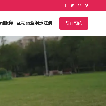
司服务
互动
丽盈娱乐注册
现在预约