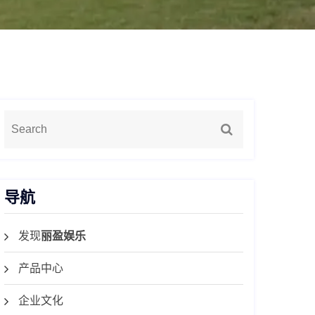
导航
发现
丽盈娱乐
产品中心
企业文化