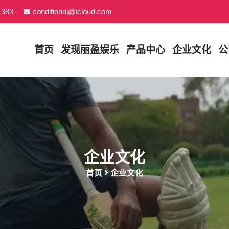
1383
conditional@icloud.com
首页
发现
丽盈娱乐
产品中心
企业文化
公
企业文化
首页
企业文化