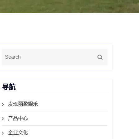
导航
发现
丽盈娱乐
产品中心
企业文化