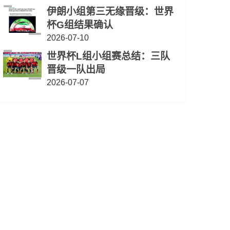
伊朗小组第三无缘晋级：世界
杯G组结果确认
2026-07-10
世界杯L组小组赛总结：三队
晋级一队出局
2026-07-07