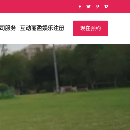
司服务
互动
丽盈娱乐注册
现在预约