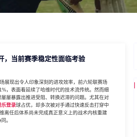
开，当前赛季稳定性面临考验
冠赛场展现出令人印象深刻的进攻效率，前六轮联赛场
91%，表面看延续了哈维时代的技术流传统。然而细
时屡屡暴露出推进受阻、转换迟滞的问题。尤其在对
娱乐登录
球占优，却多次被对手通过快速反击打穿中
哈维离任后体系尚未完成真正意义上的战术内核重建
协同。