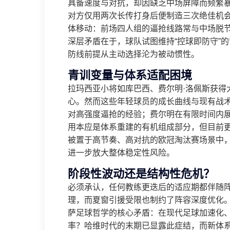
具备速度与对抗，却因缺乏中场屏障而频繁
对方仅用两次长传打身后便制造三次绝佳机
体移动：前场四人组的逼抢线路常与中场脱
深层矛盾在于，球队试图维持“控球即防守”
防线前提从主动选择沦为被动惯性。
青训变量与体系适配困境
拉玛西亚小将如库巴西、费尔明·洛佩斯获得
心。然而这些年轻球员的成长曲线与现有战
对高强度逼抢的经验；费尔明在有限时间内
用本应是体系重建的有机组成部分，但目前
被置于高节奏、高对抗的欧冠淘汰赛场景中
进一步放大整体稳定性风险。
阶段性波动还是结构性危机？
必须承认，任何教练更迭后的适应期都伴随
理，而夏窗引援受限也制约了阵容深度优化
萨足球哲学的核心矛盾：在现代足球加速化
率？哈维时代的末期已显露此症结，而新体