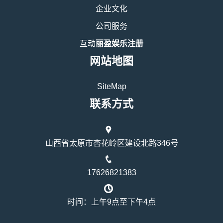
企业文化
公司服务
互动
丽盈娱乐注册
网站地图
SiteMap
联系方式
山西省太原市杏花岭区建设北路346号
17626821383
时间：上午9点至下午4点