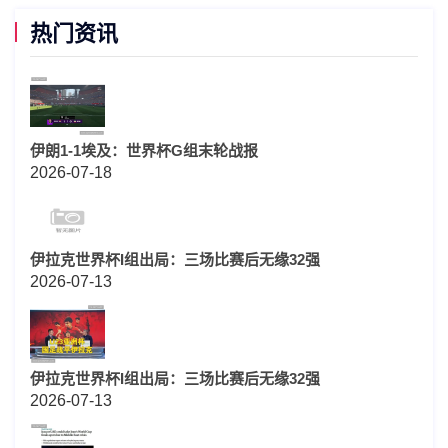
热门资讯
伊朗1-1埃及：世界杯G组末轮战报
2026-07-18
伊拉克世界杯I组出局：三场比赛后无缘32强
2026-07-13
伊拉克世界杯I组出局：三场比赛后无缘32强
2026-07-13