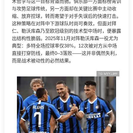
术哲学与这一目标背道而驰。俱乐部一方面标榜青训
与攻势足球传统，另一方面却在关键比赛中主动收
缩、放弃控球，转而寄望于对手失误后的快速打击。
这种策略在对阵中下游球队时尚可奏效，但面对拜
仁、勒沃库森乃至欧冠级别的技术型中场时，便暴露
出结构性脆弱。2025年11月对阵勒沃库森一役尤为
典型：多特全场控球率仅38%，12次被对方从中场
直接打穿防线，最终0–3落败——这并非偶然失利，
而是战术被动性的必然结果。