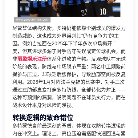
尽管整体结构失衡，多特仍能依靠个别球员的爆发力
制造威胁，这也成为外界误判其“仍有竞争力”的主
因。例如吉拉西在2025年下半年多次单场梅开二
度，但其进球多源于对手防守失误或定位球机会，而
非
丽盈娱乐注册
体系化进攻的产物。反观球队在无球
阶段的表现，防线与中场脱节严重：两名中卫频繁前
提参与压迫，却缺乏后腰保护，导致肋部空间被反复
利用。2026年1月对阵法兰克福的比赛中，对手三次
通过左肋部直塞打穿多特防线，全部转化为射正——
这种可预测的漏洞，说明问题不在球员执行力，而在
战术设计本身对风险的漠视。
转换逻辑的致命错位
多特蒙德当前最深刻的矛盾，体现在攻防转换逻辑的
内在冲突上。理论上，高位压迫需搭配快速回追与紧