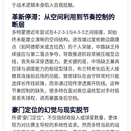
于战术逻辑本身陷入自我抵触。
革新停滞：从空间利用到节奏控制的
断层
多特蒙德近年尝试在4-2-3-1与4-3-3之间摇摆，却始
终未能建立清晰的空间结构。进攻端过度依赖边路爆
点（如阿德耶米或吉拉西）的个人突破，中路缺乏持
续接应与第二落点争夺，导致推进阶段常被压缩至边
线，丧失纵深穿透能力。更关键的是，中场缺乏兼具
控球与调度能力的枢纽型球员，布兰特老化后无人接
替其连接前后场的功能，致使球队在由守转攻时只能
选择长传找前锋，而非通过短传渗透撕开防线。这种
节奏控制的缺失，使多特在面对高位逼抢型对手时极
易丢失球权，进而暴露身后空档。
豪门定位的幻觉与现实脱节
所谓“豪门定位”，不仅指财政投入或球星数量，更体
现为对比赛主导权的系统性追求。然而多特当前的战