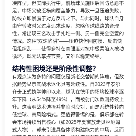
凑阵型，但实际执行中，前场球员施压后回防意愿不
足，中场又缺乏横向覆盖能力，导致一旦压迫失败，
防线立即暴露于对方反击之下。与此同时，球队自身
由守转攻时又过度追求速度，忽略传球线路的合理
性，常出现三名攻击手扎堆一侧、另一侧完全空置的
情况。这种“双速陷阱”——压迫快但回防慢、反击快
但组织乱——使得多特在高强度对抗中极易陷入被动
循环，既无法掌控节奏，又难以稳定终结。
结构性困境还是阶段性调整？
有观点认为多特的问题仅是新老交替期的阵痛，但数
据趋势显示其战术退化具有延续性。自2023年泰尔
齐奇正式执掌帅印以来，球队在德甲的场均控球率逐
年下降（从54%降至49%），而被射门次数则持续上
升。这表明战术选择并非临时应对，而是系统性转向
低控球、高风险模式。更值得警惕的是，俱乐部在转
会市场持续出售核心（如2025年夏窗放走贝林厄姆
式人物），却未引进具备体系构建能力的中场，反而