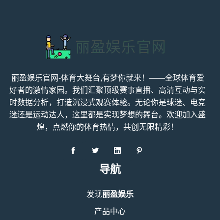
丽盈娱乐官网-体育大舞台,有梦你就来！——全球体育爱
好者的激情家园。我们汇聚顶级赛事直播、高清互动与实
时数据分析，打造沉浸式观赛体验。无论你是球迷、电竞
迷还是运动达人，这里都是实现梦想的舞台。欢迎加入盛
煌，点燃你的体育热情，共创无限精彩！
导航
发现
丽盈娱乐
产品中心