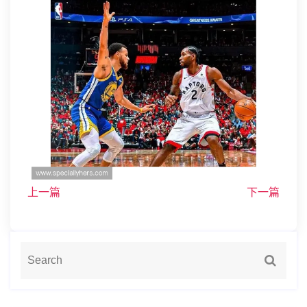
上一篇
下一篇