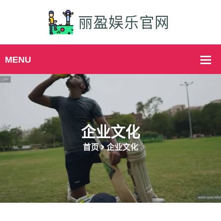
企业文化
首页
企业文化