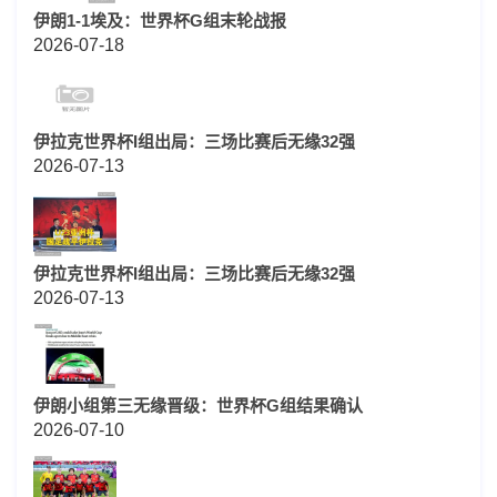
伊朗1-1埃及：世界杯G组末轮战报
2026-07-18
伊拉克世界杯I组出局：三场比赛后无缘32强
2026-07-13
伊拉克世界杯I组出局：三场比赛后无缘32强
2026-07-13
伊朗小组第三无缘晋级：世界杯G组结果确认
2026-07-10