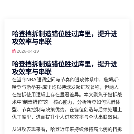
哈登挡拆制造错位胜过库里，提升进
攻效率与串联
2026-04-19
哈登挡拆制造错位胜过库里，提升进
攻效率与串联
在当今NBA强调空间与节奏的进攻体系中，詹姆斯·
哈登与斯蒂芬·库里均以持球发起进攻著称，但两人
在挡拆使用逻辑上存在显著差异。本文聚焦于挡拆战
术中“制造错位”这一核心能力，分析哈登如何凭借体
型、节奏控制与决策优势，在错位创造与后续处理上
优于库里，进而提升个人进攻效率与全队串联效果。
从进攻表现来看，哈登近年来持续保持高比例的挡拆