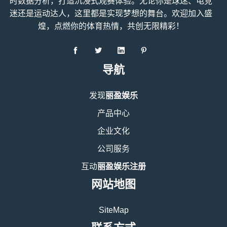
时数据分析，打造沉浸式观赛体验。无论你是球迷、电竞
迷还是运动达人，这里都是实现梦想的舞台。欢迎加入盛
煌，点燃你的体育热情，共创无限精彩！
导航
发现
丽盈娱乐
产品中心
企业文化
公司服务
互动
丽盈娱乐注册
网站地图
SiteMap