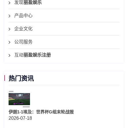
发现
丽盈娱乐
产品中心
企业文化
公司服务
互动
丽盈娱乐注册
热门资讯
伊朗1-1埃及：世界杯G组末轮战报
2026-07-18