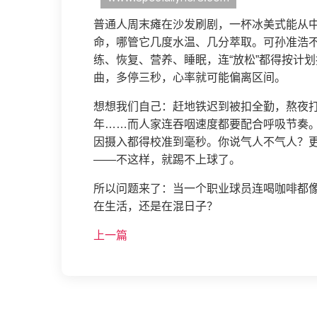
普通人周末瘫在沙发刷剧，一杯冰美式能从
命，哪管它几度水温、几分萃取。可孙准浩
练、恢复、营养、睡眠，连“放松”都得按计
曲，多停三秒，心率就可能偏离区间。
想想我们自己：赶地铁迟到被扣全勤，熬夜
年……而人家连吞咽速度都要配合呼吸节奏
因摄入都得校准到毫秒。你说气人不气人？
——不这样，就踢不上球了。
所以问题来了：当一个职业球员连喝咖啡都
在生活，还是在混日子？
上一篇