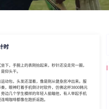
计时
式坐下，手腕上的表刚抬起来，秒针还没走完一圈，
，是仰头干。
着运动包，头发还湿着，像是刚从健身房冲出来。服
奏，眼神盯着手机倒计时软件，仿佛这杯3800韩元
。旁边几个学生模样的年轻人偷瞄他，有人举起手机
援连喝咖啡都像在跑折返跑。