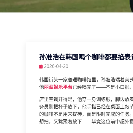
孙准浩在韩国喝个咖啡都要掐表
2026-04-20
韩国街头一家普通咖啡馆里，孙准浩端着美
他
丽盈娱乐平台
已经喝完了——不是小口抿
店里空调开得足，他穿一身训练服，脚边放
务员刚把杯子放下，他手指已经在桌面上敲节
的咖啡不是用来提神，而是限时完成的任务
想拍，又犹豫着放下——毕竟这位前中超外