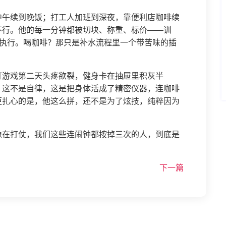
中午续到晚饭；打工人加班到深夜，靠便利店咖啡续
不行。他的每一分钟都被切块、称重、标价——训
划执行。喝咖啡？那只是补水流程里一个带苦味的插
打游戏第二天头疼欲裂，健身卡在抽屉里积灰半
。这不是自律，这是把身体活成了精密仪器，连咖啡
更扎心的是，他这么拼，还不是为了炫技，纯粹因为
像在打仗，我们这些连闹钟都按掉三次的人，到底是
下一篇