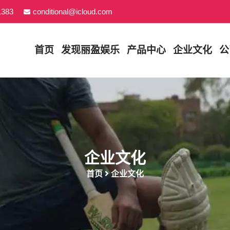
1383
conditional@icloud.com
首页
发现
丽盈娱乐
产品中心
企业文化
公
企业文化
首页
企业文化