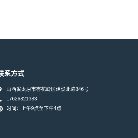
联系方式
山西省太原市杏花岭区建设北路346号
17626821383
时间：上午9点至下午4点