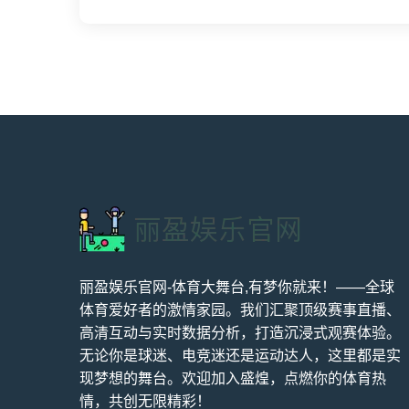
丽盈娱乐官网-体育大舞台,有梦你就来！——全球
体育爱好者的激情家园。我们汇聚顶级赛事直播、
高清互动与实时数据分析，打造沉浸式观赛体验。
无论你是球迷、电竞迷还是运动达人，这里都是实
现梦想的舞台。欢迎加入盛煌，点燃你的体育热
情，共创无限精彩！