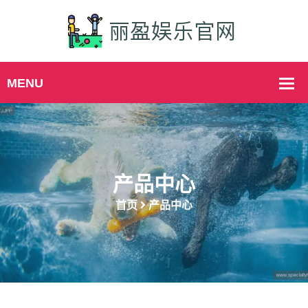
产品中心
首页
产品中心