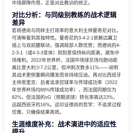
中场屏障作用，正是对此教训的修正。
对比分析：与同级别教练的战术逻辑
差异
若将德尚与同样主打效率的意大利主帅曼奇尼对比，
可清晰看到其独特性。曼奇尼的3-4-2-1依赖边翼卫
插上与双前腰联动，强调局部人数优势；而德尚的4-
2-3-1（或4-3-3变体）则刻意保持纵向距离，避免中
场堆积。2022年世界杯，法国中场球员场均跑动距
离比意大利少7.2公里，但冲刺次数多11%——说明
其战术更侧重瞬间爆发而非持续压迫。再对比西班牙
主帅恩里克：后者追求控球率与传球成功率（2022
年世界杯场均89%传球成功率），而法国同期仅为
82%，但法国的xG（预期进球）转化率高达23%，
远超西班牙的16%。这印证德尚的哲学：不追求过程
优雅，只确保结果高效。
生涯维度补充：战术演进中的适应性
提升