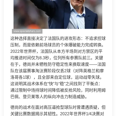
这种选择直接决定了法国队的进攻形态：不追求控球
压制，而是依赖前场球员的个体爆破能力完成转换。
2022年世界杯，法国队从本方半场到对方禁区的平
均推进时间仅为8.3秒，位列所有参赛队前三。关键
在于，德尚并未牺牲防守稳定性来换取速度——法国
队在该届赛事淘汰赛阶段仅丢2球（对阵英格兰和摩
洛哥各1球），且全部来自定位球，运动战零失球。
这说明其战术体系在“快”与“稳”之间找到了平衡点：
通过限制中场持球时间降低被反抢风险，同时利用姆
巴佩、登贝莱等人的纵向冲击力制造威胁。
德尚的战术在面对高压逼抢型球队时曾遭遇质疑，但
关键比赛数据揭示其韧性。2022年世界杯1/4决赛对