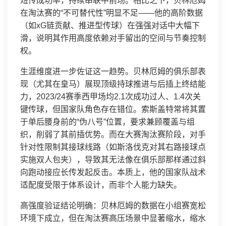
短传成功率，持续串联中前场。相比之下，贝林厄姆
在淘汰赛的“不可替代性”明显不足——他的高阶数据
（如xG链贡献、推进型传球）在强强对话中大幅下
滑，说明其作用高度依赖对手留出的空间与节奏控制
权。
生涯维度进一步佐证这一趋势。贝林厄姆的俱乐部表
现（尤其在皇马）展现顶级持球推进与后插上终结能
力，2023/24赛季西甲场均2.1次成功过人、1.4次关
键传球，但国家队角色存在错位。索斯盖特常将其置
于单后腰身前的“伪八号”位置，要求兼顾覆盖与组
织，削弱了其前插优势。而在大赛淘汰赛阶段，对手
针对性限制其接球线路（如斯洛伐克对其右路接球点
实施双人包夹），导致其无法像在俱乐部那样通过斜
向跑动接应长传发起反击。本质上，他的国家队战术
适配度受限于体系设计，而非个人能力缺失。
高强度验证结论明确：贝林厄姆的数据在小组赛宽松
环境下成立，但在淘汰赛高压场景中显著缩水，缩水