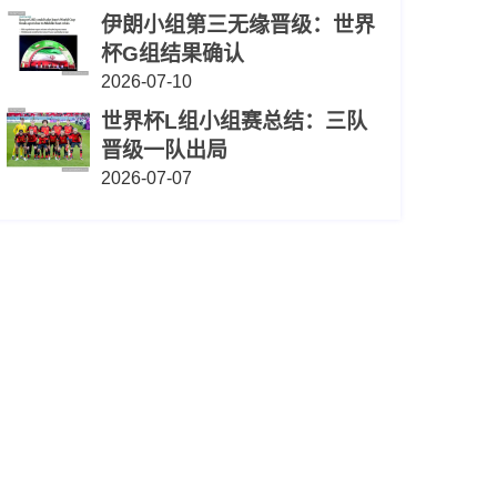
伊朗小组第三无缘晋级：世界
杯G组结果确认
2026-07-10
世界杯L组小组赛总结：三队
晋级一队出局
2026-07-07