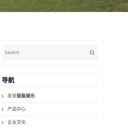
导航
发现
丽盈娱乐
产品中心
企业文化