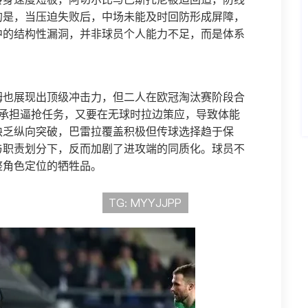
的是，当压迫失败后，中场未能及时回防形成屏障，
中的结构性漏洞，并非球员个人能力不足，而是体系
姆也展现出顶级冲击力，但二人在欧冠淘汰赛阶段合
需承担逼抢任务，又要在无球时拉边策应，导致体能
缺乏纵向突破，巴雷拉覆盖积极但传球选择趋于保
与职责划分下，反而加剧了进攻端的同质化。球员不
整角色定位的牺牲品。