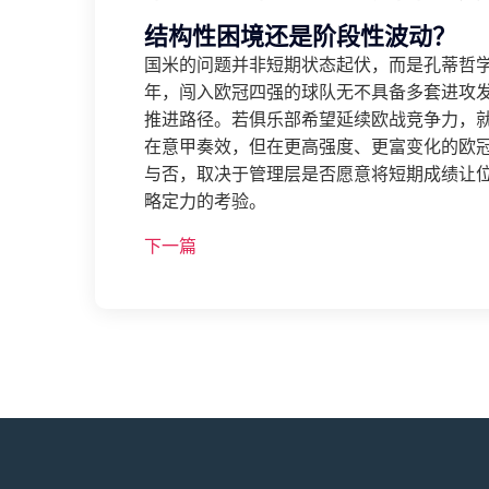
结构性困境还是阶段性波动？
国米的问题并非短期状态起伏，而是孔蒂哲
年，闯入欧冠四强的球队无不具备多套进攻
推进路径。若俱乐部希望延续欧战竞争力，
在意甲奏效，但在更高强度、更富变化的欧
与否，取决于管理层是否愿意将短期成绩让
略定力的考验。
下一篇