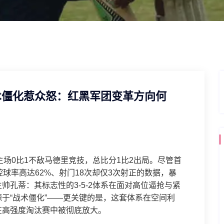
术僵化惹众怒：红黑军团变革方向何
合主场0比1不敌马德里竞技，总比分1比2出局。尽管首
球率高达62%、射门18次却仅3次射正的数据，暴
孔蒂：其标志性的3-5-2体系在面对高位逼抢与紧
于“战术僵化”——更关键的是，这套体系在空间利
在高强度淘汰赛中被彻底放大。