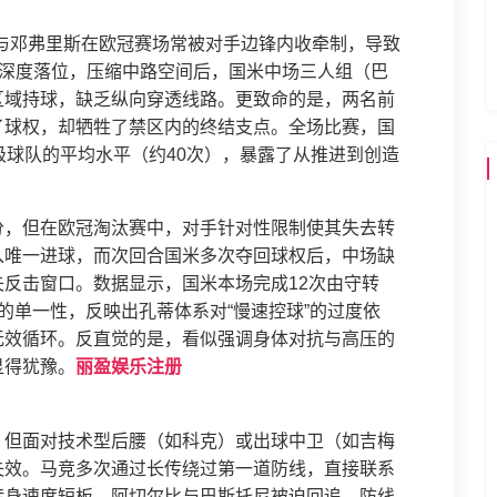
安与邓弗里斯在欧冠赛场常被对手边锋内收牵制，导致
4-1深度落位，压缩中路空间后，国米中场三人组（巴
区域持球，缺乏纵向穿透线路。更致命的是，两名前
了球权，却牺牲了禁区内的终结支点。全场比赛，国
级球队的平均水平（约40次），暴露了从推进到创造
分，但在欧冠淘汰赛中，对手针对性限制使其失去转
入唯一进球，而次回合国米多次夺回球权后，中场缺
反击窗口。数据显示，国米本场完成12次由守转
的单一性，反映出孔蒂体系对“慢速控球”的过度依
无效循环。反直觉的是，看似强调身体对抗与高压的
显得犹豫。
丽盈娱乐注册
，但面对技术型后腰（如科克）或出球中卫（如吉梅
失效。马竞多次通过长传绕过第一道防线，直接联系
转身速度短板，阿切尔比与巴斯托尼被迫回追，防线