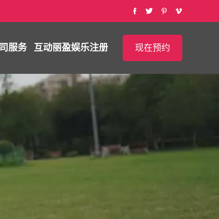
司服务
互动
丽盈娱乐注册
现在预约